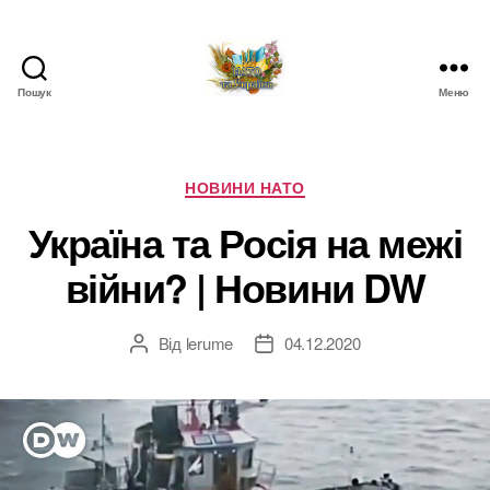
Пошук
Меню
НАТО
в
Україні.
Новини
Категорії
НОВИНИ НАТО
про
Україна та Росія на межі
НАТО
в
війни? | Новини DW
Україні
Від
lerume
04.12.2020
Автор
Дата
запису
запису