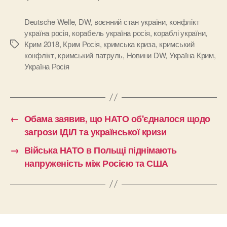
Deutsche Welle
,
DW
,
воєнний стан україни
,
конфлікт
україна росія
,
корабель україна росія
,
кораблі україни
,
Крим 2018
,
Крим Росія
,
кримська криза
,
кримський
Позначки
конфлікт
,
кримський патруль
,
Новини DW
,
Україна Крим
,
Україна Росія
←
Обама заявив, що НАТО об'єдналося щодо
загрози ІДІЛ та української кризи
→
Війська НАТО в Польщі піднімають
напруженість між Росією та США