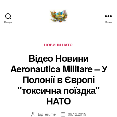
Пошук
Меню
НАТО
в
Україні.
Новини
Категорії
НОВИНИ НАТО
про
Відео Новини
НАТО
в
Aeronautica Militare – У
Україні
Полонії в Європі
"токсична поїздка"
НАТО
Від
lerume
09.12.2019
Автор
Дата