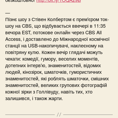
—
Пізнє шоу з Стівен Колбертом є прем'єром ток-
шоу на CBS, що відбувається ввечері в 11:35
вечора EST, потокове онлайн через CBS All
Access, і доставлено до Міжнародної космічної
станції на USB-накопичувачі, наклеєному на
повітряну кулю. Кожен вечір глядачі можуть
чекати: комедії, гумору, веселих моментів,
дотепних інтерв'ю, знаменитостей, відомих
людей, кінозірок, шматочків, гумористичних
знаменитостей, які роблять шматочки, смішних
знаменитостей, великих групових фотографій
кожної зірки з Голлівуду, навіть тих, хто
залишився, і також жарти.