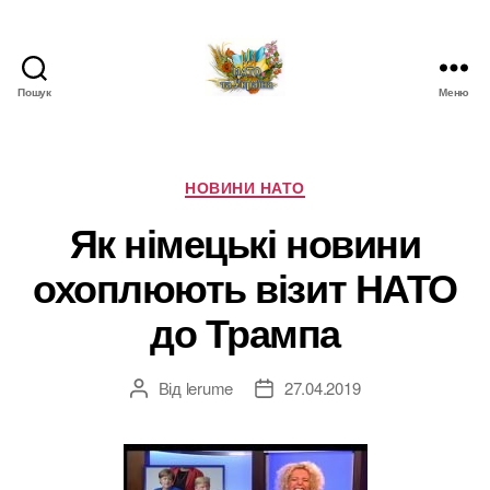
Пошук
Меню
НАТО
в
Україні.
Новини
Категорії
НОВИНИ НАТО
про
Як німецькі новини
НАТО
в
охоплюють візит НАТО
Україні
до Трампа
Від
lerume
27.04.2019
Автор
Дата
запису
запису