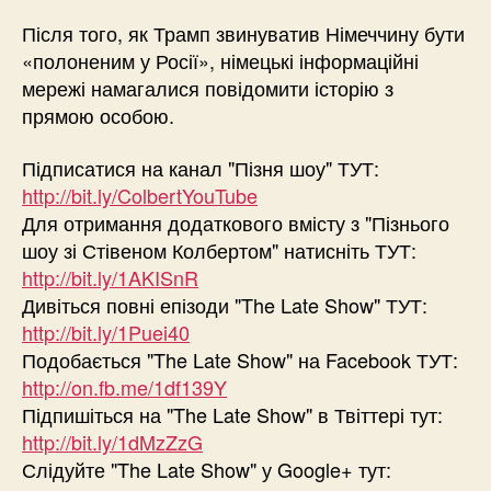
Після того, як Трамп звинуватив Німеччину бути
«полоненим у Росії», німецькі інформаційні
мережі намагалися повідомити історію з
прямою особою.
Підписатися на канал "Пізня шоу" ТУТ:
http://bit.ly/ColbertYouTube
Для отримання додаткового вмісту з "Пізнього
шоу зі Стівеном Колбертом" натисніть ТУТ:
http://bit.ly/1AKISnR
Дивіться повні епізоди "The Late Show" ТУТ:
http://bit.ly/1Puei40
Подобається "The Late Show" на Facebook ТУТ:
http://on.fb.me/1df139Y
Підпишіться на "The Late Show" в Твіттері тут:
http://bit.ly/1dMzZzG
Слідуйте "The Late Show" у Google+ тут: