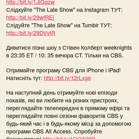
http://bit.ly/1JlGgzw
Слідкуйте "The Late Show" на Instagram ТУТ:
http://bit.ly/29wfREj
Слідуйте "The Late Show" на Tumblr ТУТ:
http://bit.ly/29DVvtR
Дивитися пізнє шоу з Стівен Колберт weeknights
в 23:35 ET / 10: 35 вечора CT. Тільки на CBS.
Отримайте програму CBS для iPhone і iPad!
Натисніть тут:
http://bit.ly/12rLxge
На наступний день отримуйте нові епізоди
показів, які ви любите на різних пристроях,
переглядайте телепередачі в прямому ефірі та
переглядайте повні сезони фаворитів CBS у
будь-який час і в будь-якому місці за допомогою
програми CBS All Access. Спробуйте
безкоштовно!
http://bit.ly/1OQA29B