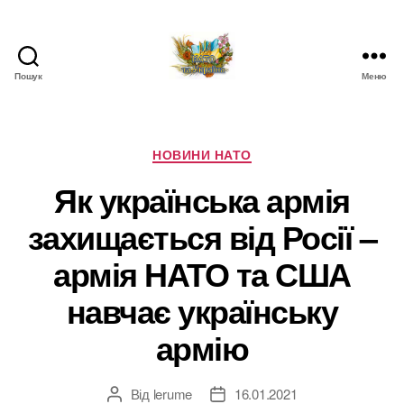
Пошук
Меню
НАТО
в
Україні.
Новини
Категорії
НОВИНИ НАТО
про
Як українська армія
НАТО
в
захищається від Росії –
Україні
армія НАТО та США
навчає українську
армію
Від
lerume
16.01.2021
Автор
Дата