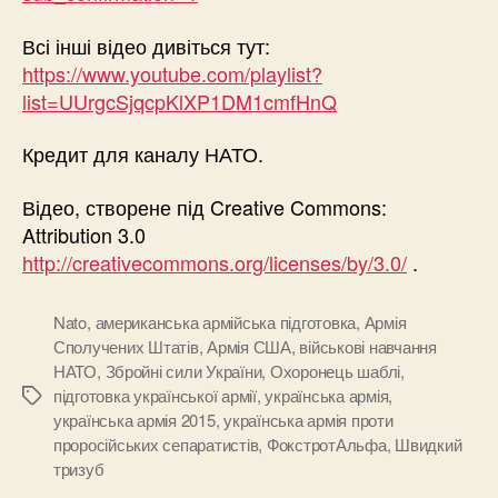
Всі інші відео дивіться тут:
https://www.youtube.com/playlist?
list=UUrgcSjqcpKlXP1DM1cmfHnQ
Кредит для каналу НАТО.
Відео, створене під Creative Commons:
Attribution 3.0
http://creativecommons.org/licenses/by/3.0/
.
Nato
,
американська армійська підготовка
,
Армія
Сполучених Штатів
,
Армія США
,
військові навчання
НАТО
,
Збройні сили України
,
Охоронець шаблі
,
підготовка української армії
,
українська армія
,
Позначки
українська армія 2015
,
українська армія проти
проросійських сепаратистів
,
ФокстротАльфа
,
Швидкий
тризуб