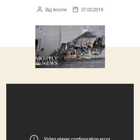
Від
lerume
27.02.2019
Автор
Дата
запису
запису