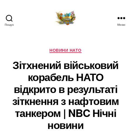
Пошук
Меню
НАТО
в
Україні.
Новини
Категорії
НОВИНИ НАТО
про
Зітхнений військовий
НАТО
в
корабель НАТО
Україні
відкрито в результаті
зіткнення з нафтовим
танкером | NBC Нічні
новини