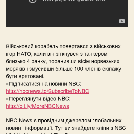
Військовий корабель повертався з військових
ігор НАТО, коли він зіткнувся з танкером
близько 4 ранку, поранивши вісім норвезьких
моряків і змусивши більше 100 членів екіпажу
бути врятовані.
»Підписатися на новини NBC:
http://nbcnews.to/SubscribeToNBC
»Переглянути відео NBC:
http://bit.ly/MoreNBCNews
NBC News є провідним джерелом глобальних
новин і інформації. Тут ви знайдете кліпи з NBC