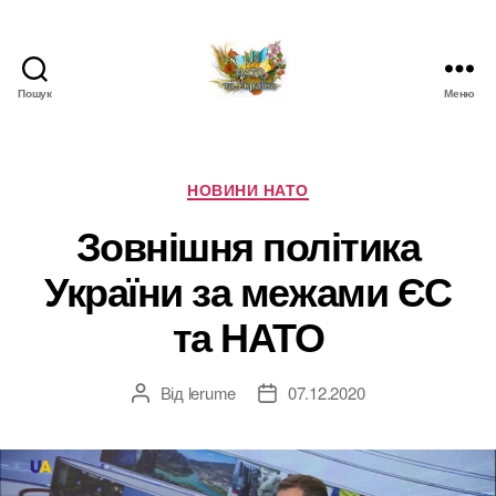
Пошук
Меню
НАТО
в
Україні.
Новини
Категорії
НОВИНИ НАТО
про
Зовнішня політика
НАТО
в
України за межами ЄС
Україні
та НАТО
Від
lerume
07.12.2020
Автор
Дата
запису
запису