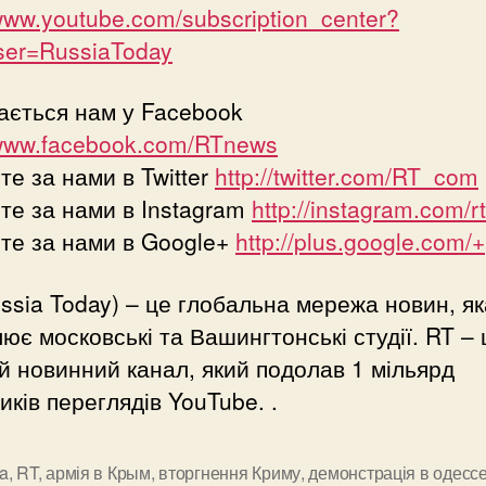
/www.youtube.com/subscription_center?
ser=RussiaToday
ається нам у Facebook
/www.facebook.com/RTnews
те за нами в Twitter
http://twitter.com/RT_com
те за нами в Instagram
http://instagram.com/rt
те за нами в Google+
http://plus.google.com/+
ssia Today) – це глобальна мережа новин, як
ює московські та Вашингтонські студії. RT – 
 новинний канал, який подолав 1 мільярд
иків переглядів YouTube. .
a
,
RT
,
армія в Крым
,
вторгнення Криму
,
демонстрація в одесс