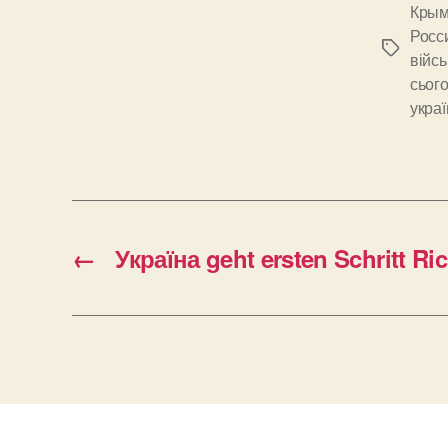
Кры
Росс
Позначк
війсь
сього
украї
←
Україна geht ersten Schritt R