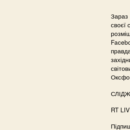
Зараз 
своєї 
розміщ
Facebo
правда
західн
світо
Оксфор
СЛІД
RT LI
Підпиш