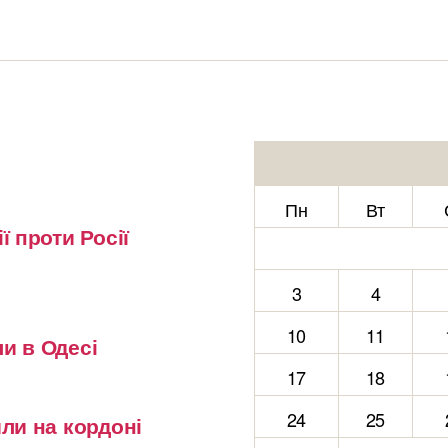
Пн
Вт
ї проти Росії
3
4
10
11
и в Одесі
17
18
24
25
или на кордоні