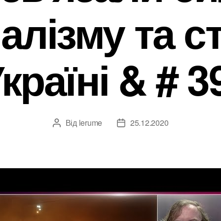
алізму та с
країні & # 3
Від
lerume
25.12.2020
Автор
Дата
запису
запису