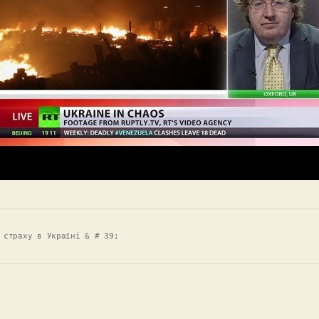
 страху в Україні & # 39;