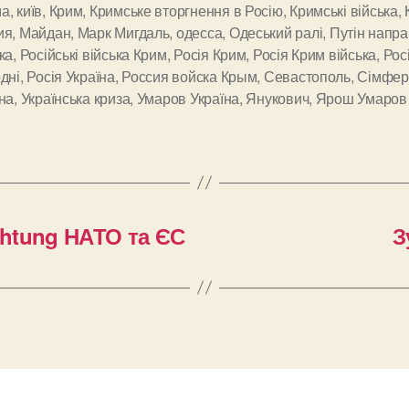
ма
,
київ
,
Крим
,
Кримське вторгнення в Росію
,
Кримські війська
,
ия
,
Майдан
,
Марк Мигдаль
,
одесса
,
Одеський ралі
,
Путін напра
и
ка
,
Російські війська Крим
,
Росія Крим
,
Росія Крим війська
,
Рос
дні
,
Росія Україна
,
Россия войска Крым
,
Севастополь
,
Сімфер
на
,
Українська криза
,
Умаров Україна
,
Янукович
,
Ярош Умаров
ichtung НАТО та ЄС
З