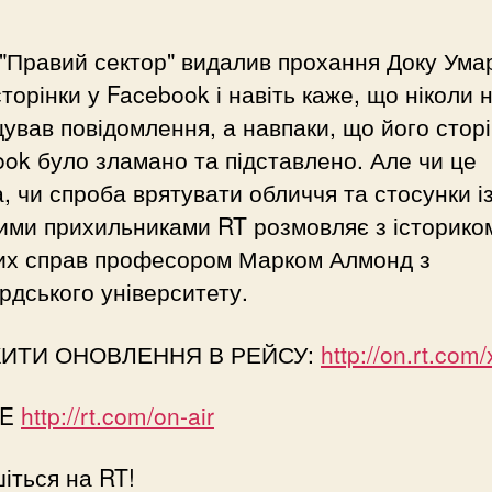
"Правий сектор" видалив прохання Доку Умар
сторінки у Facebook і навіть каже, що ніколи 
ував повідомлення, а навпаки, що його сторі
ok було зламано та підставлено. Але чи це
, чи спроба врятувати обличчя та стосунки і
ими прихильниками RT розмовляє з історико
вих справ професором Марком Алмонд з
дського університету.
ЖИТИ ОНОВЛЕННЯ В РЕЙСУ:
http://on.rt.com
VE
http://rt.com/on-air
іться на RT!