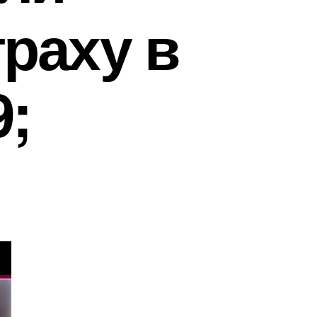
траху в
9;