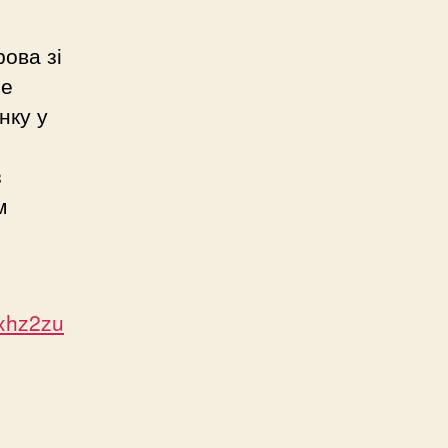
ова зі
не
нку у
з
м
/xhz2zu