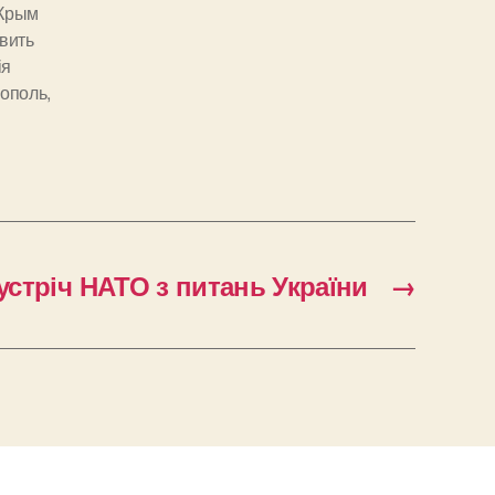
Крым
вить
ія
ополь
,
устріч НАТО з питань України
→