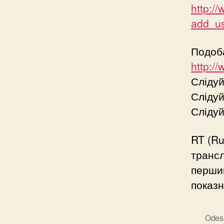
http:/
add_u
Подоб
http:/
Слідуй
Слідуй
Слідуй
RT (Ru
трансл
перший
показн
Odes