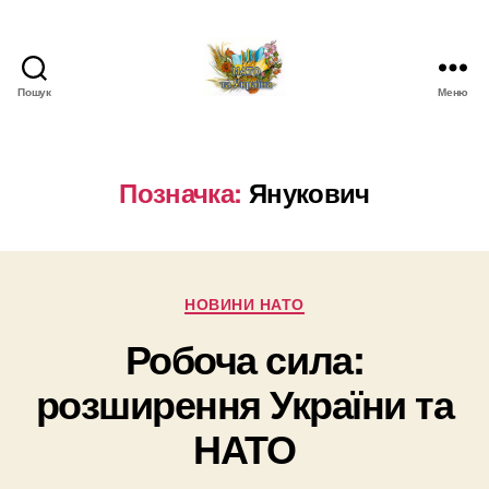
Пошук
Меню
НАТО
в
Україні.
Новини
Позначка:
Янукович
про
НАТО
в
Україні
Категорії
НОВИНИ НАТО
Робоча сила:
розширення України та
НАТО