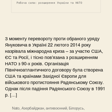
Робоча сила: розширення України та НАТО
З моменту перевороту проти обраного уряду
Януковича в Україні 22 лютого 2014 року
назрівала міжнародна криза – за участю США,
ЄС та Росії, і тісно пов'язана з розширенням
НАТО з 90-х років. Організація
Північноатлантичного договору була створена
США та країнами Західної Європи для
військового протистояння Радянському Союзу.
Однак після падіння Радянського Союзу в 1991
р. […]
Nato
,
Азербайджан
,
антивоєнний
,
Білорусь
,