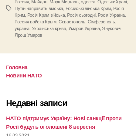
Россия
,
Майдан
,
Марк Мигдаль
,
одесса
,
Одеський ралі
,
Путін направить війська
,
Російські війська Крим
,
Росія
Позначки
Крим
,
Росія Крим війська
,
Росія сьогодні
,
Росія Україна
,
Россия войска Крым
,
Севастополь
,
Сімферополь
,
україна
,
Українська криза
,
Умаров Україна
,
Янукович
,
Ярош Умаров
Головна
Новини НАТО
Недавні записи
НАТО підтримує Україну: Нові санкції проти
Росії будуть оголошені 8 вересня
16.03.2021