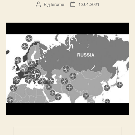
Від
lerume
12.01.2021
Автор
Дата
запису
запису