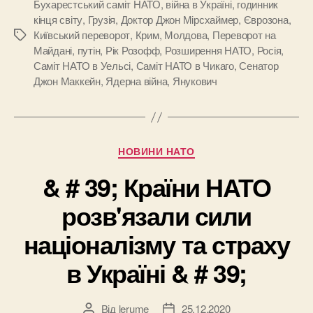
Бухарестський саміт НАТО
,
війна в Україні
,
годинник
кінця світу
,
Грузія
,
Доктор Джон Мірсхаймер
,
Єврозона
,
Київський переворот
,
Крим
,
Молдова
,
Переворот на
Позначки
Майдані
,
путін
,
Рік Розофф
,
Розширення НАТО
,
Росія
,
Саміт НАТО в Уельсі
,
Саміт НАТО в Чикаго
,
Сенатор
Джон Маккейн
,
Ядерна війна
,
Янукович
Категорії
НОВИНИ НАТО
& # 39; Країни НАТО
розв'язали сили
націоналізму та страху
в Україні & # 39;
Від
lerume
25.12.2020
Автор
Дата