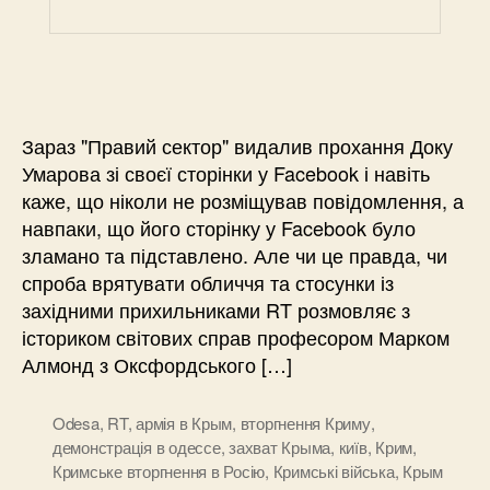
Зараз "Правий сектор" видалив прохання Доку
Умарова зі своєї сторінки у Facebook і навіть
каже, що ніколи не розміщував повідомлення, а
навпаки, що його сторінку у Facebook було
зламано та підставлено. Але чи це правда, чи
спроба врятувати обличчя та стосунки із
західними прихильниками RT розмовляє з
істориком світових справ професором Марком
Алмонд з Оксфордського […]
Odesa
,
RT
,
армія в Крым
,
вторгнення Криму
,
демонстрація в одессе
,
захват Крыма
,
київ
,
Крим
,
Кримське вторгнення в Росію
,
Кримські війська
,
Крым