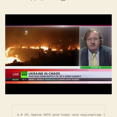
запису
запису
& # 39; Країни НАТО розв'язали сили націоналізму та стра