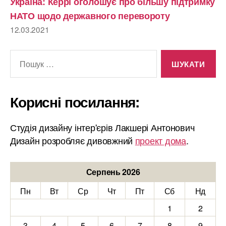
Україна: Керрі оголошує про більшу підтримку
НАТО щодо державного перевороту
12.03.2021
Шукати:
Корисні посилання:
Студія дизайну інтер'єрів Лакшері Антонович
Дизайн розробляє дивовжний
проект дома
.
Серпень 2026
Пн
Вт
Ср
Чт
Пт
Сб
Нд
1
2
3
4
5
6
7
8
9