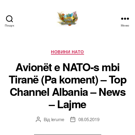
Пошук
Меню
НАТО
в
Україні.
Новини
Категорії
НОВИНИ НАТО
про
Avionët e NATO-s mbi
НАТО
в
Tiranë (Pa koment) – Top
Україні
Channel Albania – News
– Lajme
Від
lerume
08.05.2019
Автор
Дата
запису
запису