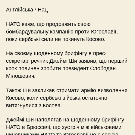
Англійська / Нац
НАТО каже, що продовжить свою
бомбардувальну кампанію проти Югославії,
поки сербські сили не покинуть Косово.
На своєму щоденному брифінгу в прес-
секретарі речник Джеймі Ши заявив, що перший
крок повинен зробити президент Слободан
Мілошевич.
Також Ши закликав стримати армію визволення
Косово, коли сербські війська остаточно
витягнулися з Косова.
Джеймі Ши наполягав на щоденному брифінгу
НАТО в Брюсселі, що зустріч між військовими
чиновниками НАТО та Югославії не є сесією