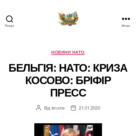
Пошук
Меню
НАТО
в
Україні.
Новини
Категорії
НОВИНИ НАТО
про
БЕЛЬГІЯ: НАТО: КРИЗА
НАТО
в
КОСОВО: БРІФІР
Україні
ПРЕСС
Від
lerume
21.01.2020
Автор
Дата
запису
запису