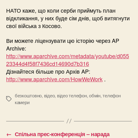
НАТО каже, що коли серби приймуть план
відкликання, у них буде сім днів, щоб витягнути
свої війська з Косово.
Ви можете ліцензувати цю історію через AP
Archive:
http://www.aparchive.com/metadata/youtube/d055
23344d4f58f7436cd14690d7b316
Дізнайтеся більше про Архів AP:
http://www.aparchive.com/HowWeWork
.
безкоштовно
,
відео
,
відео телефон
,
обмін
,
телефон
Позначки
камери
←
Спільна прес-конференція – нарада