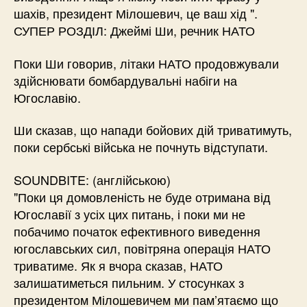
шахів, президент Мілошевич, це ваш хід ".
СУПЕР РОЗДІЛ: Джеймі Ши, речник НАТО
Поки Ши говорив, літаки НАТО продовжували
здійснювати бомбардувальні набіги на
Югославію.
Ши сказав, що напади бойових дій триватимуть,
поки сербські війська не почнуть відступати.
SOUNDBITE: (англійською)
"Поки ця домовленість не буде отримана від
Югославії з усіх цих питань, і поки ми не
побачимо початок ефективного виведення
югославських сил, повітряна операція НАТО
триватиме. Як я вчора сказав, НАТО
залишатиметься пильним. У стосунках з
президентом Мілошевичем ми пам’ятаємо що