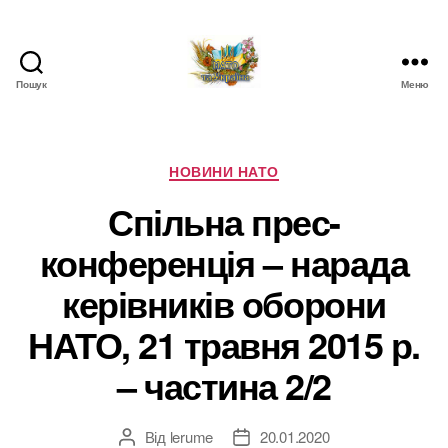
Пошук
Меню
НАТО
в
Україні.
Новини
Категорії
НОВИНИ НАТО
про
Спільна прес-
НАТО
в
конференція – нарада
Україні
керівників оборони
НАТО, 21 травня 2015 р.
– частина 2/2
Від
lerume
20.01.2020
Автор
Дата