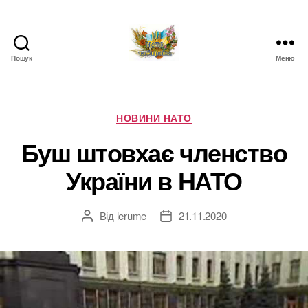
Пошук
Меню
НАТО
в
Україні.
Новини
Категорії
НОВИНИ НАТО
про
Буш штовхає членство
НАТО
в
України в НАТО
Україні
Від
lerume
21.11.2020
Автор
Дата
запису
запису