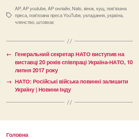
AP
,
AP youtube
,
AP онлайн
,
Nato
,
вінок
,
кущ
,
пов'язана
преса
,
пов'язана преса YouTube
,
укладання
,
україна
,
Позначки
членство
,
штовхає
←
Генеральний секретар НАТО виступив на
виставці 20 років співпраці Україна-НАТО, 10
липня 2017 року
→
НАТО: Російські війська повинні залишити
Україну | Новини Інду
Головна