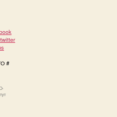
ebook
twitter
us
О #
О-
тут