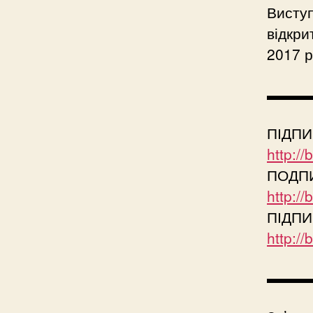
Виступ
відкри
2017 р
▬▬▬
ПІДПИ
http:/
ПОДПИ
http://
ПІДПИ
http:/
▬▬▬