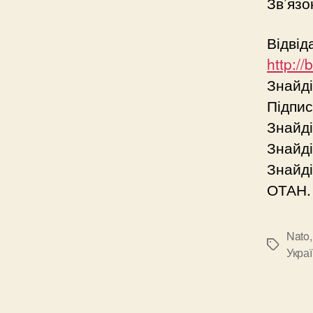
Зв’язо
Відвід
http:/
Знайд
Підпис
Знайді
Знайді
Знайді
ОТАН.
Nato
Позначк
Укра