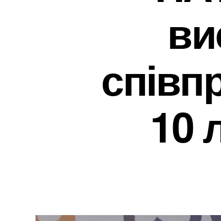
ви
співп
10 