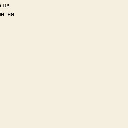
а на
липня