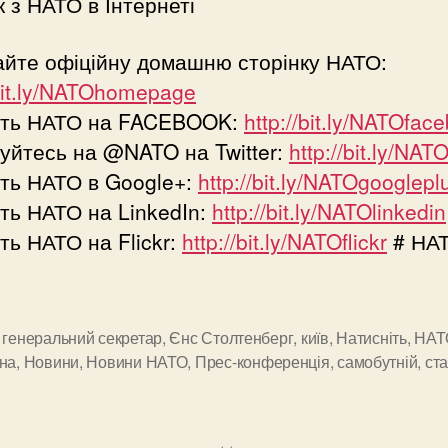
к з НАТО в Інтернеті
айте офіційну домашню сторінку НАТО:
/bit.ly/NATOhomepage
іть НАТО на FACEBOOK:
http://bit.ly/NATOfac
уйтесь на @NATO на Twitter:
http://bit.ly/NATO
ть НАТО в Google+:
http://bit.ly/NATOgooglepl
ть НАТО на LinkedIn:
http://bit.ly/NATOlinkedin
ть НАТО на Flickr:
http://bit.ly/NATOflickr
# НАТ
,
генеральний секретар
,
Єнс Столтенберг
,
київ
,
Натисніть
,
НАТ
и
їна
,
Новини
,
Новини НАТО
,
Прес-конференція
,
самобутній
,
ста