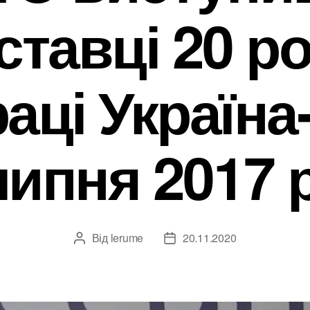
ставці 20 ро
раці Україна
липня 2017 
Від
lerume
20.11.2020
Автор
Дата
запису
запису