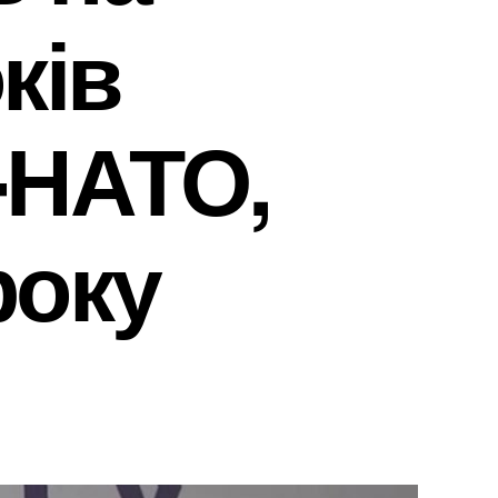
ків
-НАТО,
року