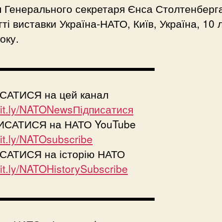
 Генерального секретаря Єнса Столтенберг
тті виставки Україна-НАТО, Київ, Україна, 10 
оку.
▬▬▬▬▬▬▬▬▬▬▬▬▬▬▬
САТИСЯ на цей канал
/bit.ly/NATONewsПідписатися
САТИСЯ на НАТО YouTube
bit.ly/NATOsubscribe
САТИСЯ на історію НАТО
/bit.ly/NATOHistorySubscribe
▬▬▬▬▬▬▬▬▬▬▬▬▬▬▬