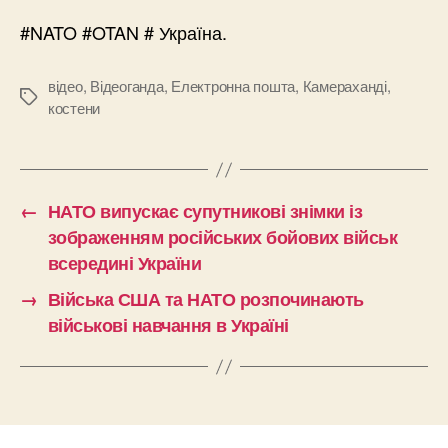
#NATO #OTAN # Україна.
відео
,
Відеоганда
,
Електронна пошта
,
Камераханді
,
Позначки
костени
←
НАТО випускає супутникові знімки із
зображенням російських бойових військ
всередині України
→
Війська США та НАТО розпочинають
військові навчання в Україні