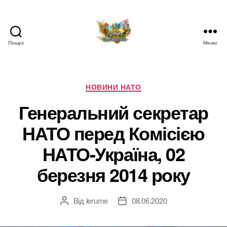
Пошук
Меню
НАТО
в
Україні.
Новини
Категорії
НОВИНИ НАТО
про
Генеральний секретар
НАТО
в
НАТО перед Комісією
Україні
НАТО-Україна, 02
березня 2014 року
Від
lerume
08.06.2020
Автор
Дата
запису
запису