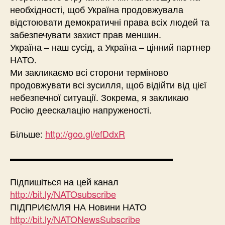
необхідності, щоб Україна продовжувала
відстоювати демократичні права всіх людей та
забезпечувати захист прав меншин.
Україна – наш сусід, а Україна – цінний партнер
НАТО.
Ми закликаємо всі сторони терміново
продовжувати всі зусилля, щоб відійти від цієї
небезпечної ситуації. Зокрема, я закликаю
Росію деескалацію напруженості.
Більше:
http://goo.gl/efDdxR
▬▬▬▬▬▬▬▬▬▬▬▬▬▬▬▬▬▬
Підпишіться на цей канал
http://bit.ly/NATOsubscribe
ПІДПРИЄМЛЯ НА Новини НАТО
http://bit.ly/NATONewsSubscribe