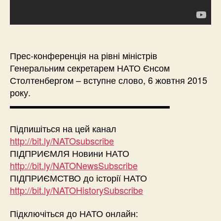
Прес-конференція на рівні міністрів
Генеральним секретарем НАТО Єнсом
Столтенбергом – вступне слово, 6 жовтня 2015
року.
▬▬▬▬▬▬▬▬▬▬▬▬▬▬▬▬▬▬
Підпишіться на цей канал
http://bit.ly/NATOsubscribe
ПІДПРИЄМЛЯ Новини НАТО
http://bit.ly/NATONewsSubscribe
ПІДПРИЄМСТВО до історії НАТО
http://bit.ly/NATOHistorySubscribe
Підключіться до НАТО онлайн: