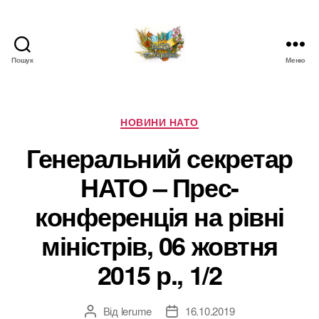
Пошук
Меню
НАТО
в
Україні.
Новини
Категорії
НОВИНИ НАТО
про
Генеральний секретар
НАТО
в
НАТО – Прес-
Україні
конференція на рівні
міністрів, 06 жовтня
2015 р., 1/2
Від
lerume
16.10.2019
Автор
Дата