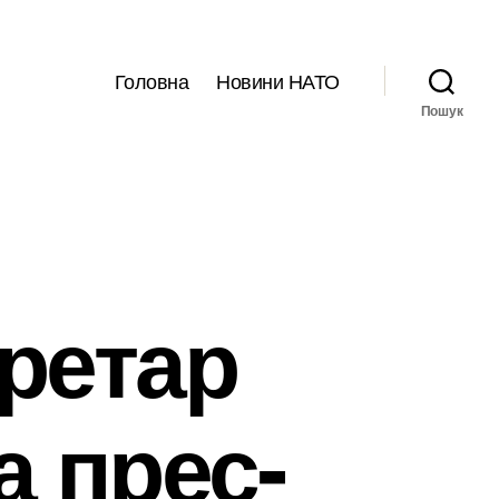
Головна
Новини НАТО
Пошук
ретар
 прес-