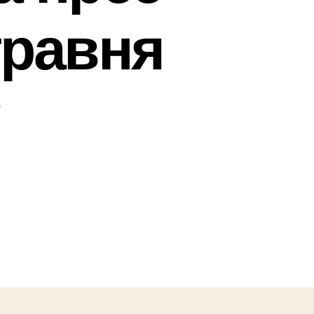
травня
2