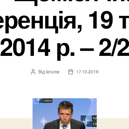
ренція, 19 
2014 р. – 2/
Від
lerume
17.10.2019
Автор
Дата
запису
запису