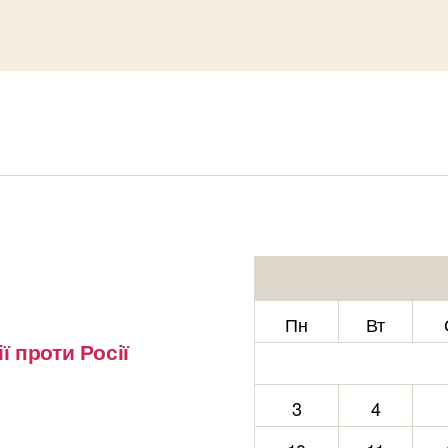
Пн
Вт
ї проти Росії
3
4