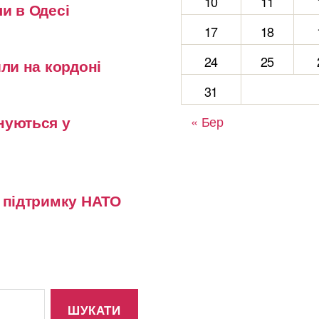
10
11
и в Одесі
17
18
24
25
или на кордоні
31
нуються у
« Бер
у підтримку НАТО