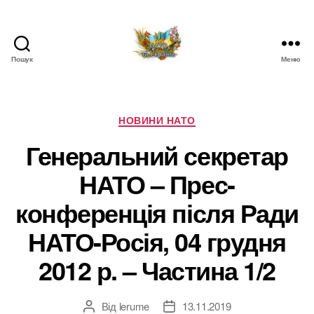
Пошук
Меню
НАТО
в
Україні.
Новини
Категорії
НОВИНИ НАТО
про
Генеральний секретар
НАТО
в
НАТО – Прес-
Україні
конференція після Ради
НАТО-Росія, 04 грудня
2012 р. – Частина 1/2
Від
lerume
13.11.2019
Автор
Дата