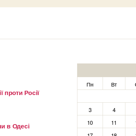
Пн
Вт
ї проти Росії
3
4
10
11
и в Одесі
17
18