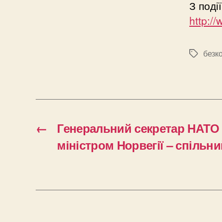
З поді
http://
безк
Позначк
←
Генеральний секретар НАТО 
міністром Норвегії – спільн