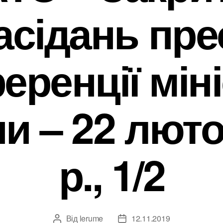
асідань пре
еренції міні
и – 22 люто
р., 1/2
Від
lerume
12.11.2019
Автор
Дата