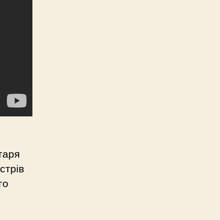
таря
стрів
го