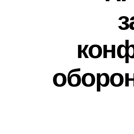
з
конф
оборон