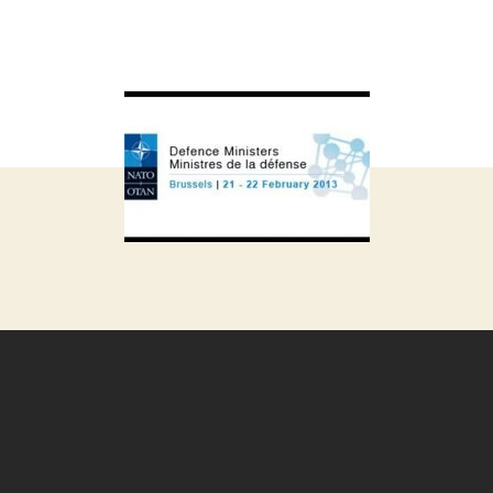
запису
запису