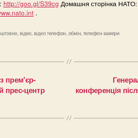
ї:
http://goo.gl/S39cg
Домашня сторінка НАТО:
www.nato.int
.
оштовно
,
відео
,
відео телефон
,
обмін
,
телефон камери
и
з прем'єр-
Генера
ий прес-центр
конференція післ