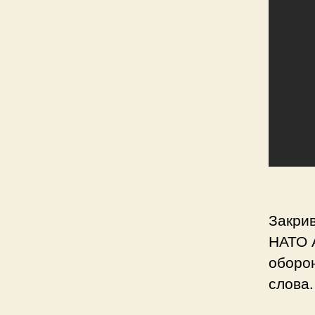
Закри
НАТО А
оборон
слова.