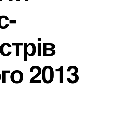
с-
стрів
го 2013