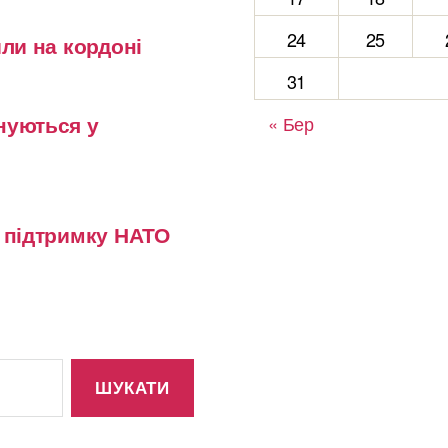
24
25
или на кордоні
31
нуються у
« Бер
у підтримку НАТО