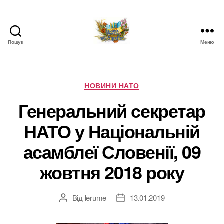
Пошук
Меню
НАТО
в
Україні.
Новини
Категорії
НОВИНИ НАТО
про
Генеральний секретар
НАТО
в
НАТО у Національній
Україні
асамблеї Словенії, 09
жовтня 2018 року
Від
lerume
13.01.2019
Автор
Дата
запису
запису