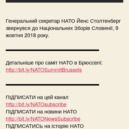
Генеральний секретар НАТО Йенс Столтенберг
звернувся до Національних Зборів Словенії, 9
жовтня 2018 року.
▬▬▬▬▬▬▬▬▬▬▬▬▬▬▬▬▬▬
Детальніше про саміт НАТО в Брюсселі:
http://bit.ly/NATOSummitBrussels
▬▬▬▬▬▬▬▬▬▬▬▬▬▬▬▬▬▬
ПІДПИСАТИ на цей канал
http://bit.ly/NATOsubscribe
ПІДПИСАТИ на новини НАТО
http://bit.ly/NATONewsSubscribe
ПІДПИСАТИСЬ на історію НАТО