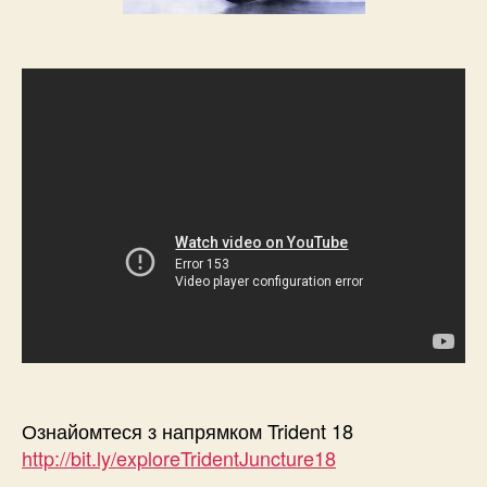
Ознайомтеся з напрямком Trident 18
http://bit.ly/exploreTridentJuncture18