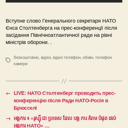
Вступне слово Генерального секретаря НАТО
Єнса Столтенберга на прес-конференції після
засідання Північноатлантичної ради на рівні
міністрів оборони. .
безкоштовно
,
відео
,
відео телефон
,
обмін
,
телефон
Позначки
камери
←
LIVE: НАТО Столтенберг проводить прес-
конференцію після Ради НАТО-Росія в
Брюсселі
→
អង្គការ ៖ «រុស្ស៊ី ជា ប្រទេស ដែល បង្ក ការ គំរាម បំផុត ដល់
អង្គការ НАТО» …