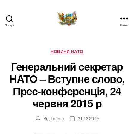
Пошук
Меню
НАТО
в
Україні.
Новини
Категорії
НОВИНИ НАТО
про
Генеральний секретар
НАТО
в
НАТО – Вступне слово,
Україні
Прес-конференція, 24
червня 2015 р
Від
lerume
31.12.2019
Автор
Дата
запису
запису