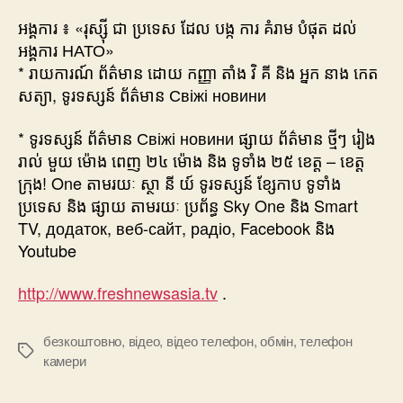
អង្គការ ៖ «រុស្ស៊ី ជា ប្រទេស ដែល បង្ក ការ គំរាម បំផុត ដល់
អង្គការ НАТО»
* រាយការណ៍ ព័ត៌មាន ដោយ កញ្ញា តាំង វិ គី និង អ្នក នាង កេត
សត្យា, ទូរទស្សន៍ ព័ត៌មាន Свіжі новини
* ទូរទស្សន៍ ព័ត៌មាន Свіжі новини ផ្សាយ ព័ត៌មាន ថ្មីៗ រៀង
រាល់ មួយ ម៉ោង ពេញ ២៤ ម៉ោង និង ទូទាំង ២៥ ខេត្ត – ខេត្ត
ក្រុង! One តាមរយៈ ស្ថា នី យ៍ ទូរទស្សន៍ ខ្សែកាប ទូទាំង
ប្រទេស និង ផ្សាយ តាមរយៈ ប្រព័ន្ធ Sky One និង Smart
TV, додаток, веб-сайт, радіо, Facebook និង
Youtube
http://www.freshnewsasia.tv
.
безкоштовно
,
відео
,
відео телефон
,
обмін
,
телефон
Позначки
камери