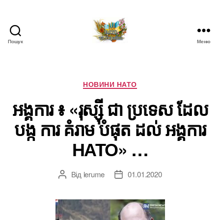
Пошук
Меню
НАТО
в
Україні.
Новини
Категорії
НОВИНИ НАТО
про
អង្គការ ៖ «រុស្ស៊ី ជា ប្រទេស ដែល
НАТО
в
បង្ក ការ គំរាម បំផុត ដល់ អង្គការ
Україні
НАТО» …
Від
lerume
01.01.2020
Автор
Дата
запису
запису