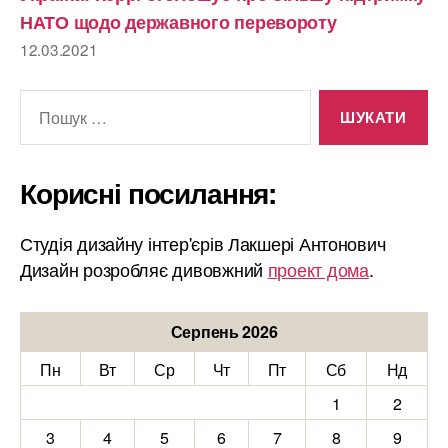
НАТО щодо державного перевороту
12.03.2021
Шукати:
Корисні посилання:
Студія дизайну інтер'єрів Лакшері Антонович
Дизайн розробляє дивовжний
проект дома
.
Серпень 2026
Пн
Вт
Ср
Чт
Пт
Сб
Нд
1
2
3
4
5
6
7
8
9