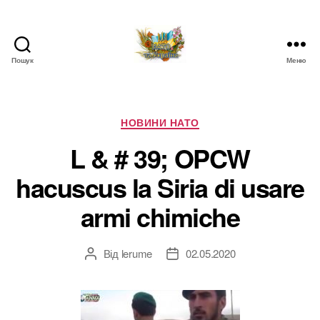
Пошук
Меню
НАТО
в
Україні.
Новини
Категорії
НОВИНИ НАТО
про
L & # 39; OPCW
НАТО
в
hacuscus la Siria di usare
Україні
armi chimiche
Від
lerume
02.05.2020
Автор
Дата
запису
запису