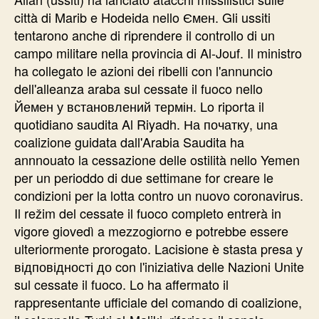
città di Marib e Hodeida nello Ємен. Gli ussiti
tentarono anche di riprendere il controllo di un
campo militare nella provincia di Al-Jouf. Il ministro
ha collegato le azioni dei ribelli con l'annuncio
dell'alleanza araba sul cessate il fuoco nello
Йемен у встановлений термін. Lo riporta il
quotidiano saudita Al Riyadh. На початку, una
coalizione guidata dall'Arabia Saudita ha
annnouato la cessazione delle ostilità nello Yemen
per un perioddo di due settimane for creare le
condizioni per la lotta contro un nuovo coronavirus.
Il režim del cessate il fuoco completo entrerà in
vigore giovedì a mezzogiorno e potrebbe essere
ulteriormente prorogato. Lacisione è stasta presa у
відповідності до con l'iniziativa delle Nazioni Unite
sul cessate il fuoco. Lo ha affermato il
rappresentante ufficiale del comando di coalizione,