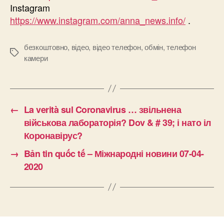
Instagram
https://www.instagram.com/anna_news.info/
.
безкоштовно
,
відео
,
відео телефон
,
обмін
,
телефон
Позначки
камери
←
La verità sul Coronavirus … звільнена
військова лабораторія? Dov & # 39; і нато іл
Коронавірус?
→
Bản tin quốc tế – Міжнародні новини 07-04-
2020