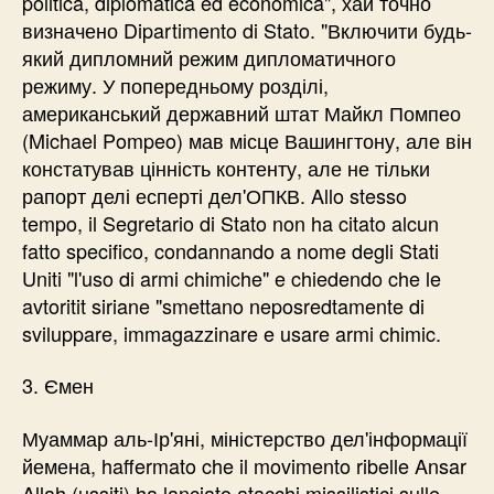
politica, diplomatica ed economica", хай точно
визначено Dipartimento di Stato. "Включити будь-
який дипломний режим дипломатичного
режиму. У попередньому розділі,
американський державний штат Майкл Помпео
(Michael Pompeo) мав місце Вашингтону, але він
констатував цінність контенту, але не тільки
рапорт делі есперті дел'ОПКВ. Allo stesso
tempo, il Segretario di Stato non ha citato alcun
fatto specifico, condannando a nome degli Stati
Uniti "l'uso di armi chimiche" e chiedendo che le
avtoritit siriane "smettano neposredtamente di
sviluppare, immagazzinare e usare armi chimic.
3. Ємен
Муаммар аль-Ір'яні, міністерство дел'інформації
йемена, haffermato che il movimento ribelle Ansar
Allah (ussiti) ha lanciato atacchi missilistici sulle