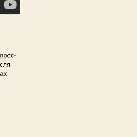
прес-
ісля
ках