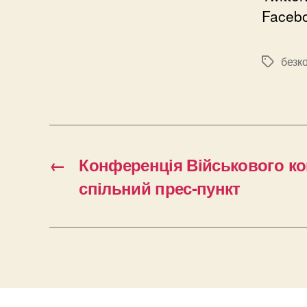
Faceb
безк
Позначк
←
Конференція Військового ко
спільний прес-пункт