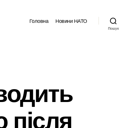
Головна
Новини НАТО
Пошук
водить
 після