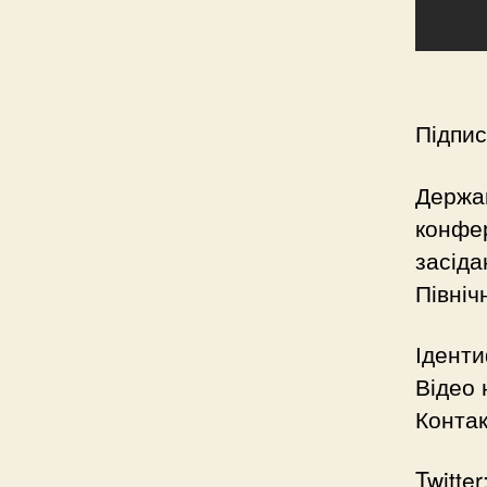
Підпис
Держа
конфер
засіда
Північ
Іденти
Відео 
Конта
Twitter