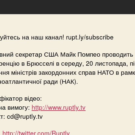
уйтесь на наш канал! rupt.ly/subscribe
вний секретар США Майк Помпео проводить 
енцію в Брюсселі в середу, 20 листопада, п
ння міністрів закордонних справ НАТО в рам
ноатлантичної ради (НАК).
фікатор відео:
на вимогу:
http://www.ruptly.tv
кт:
cd@ruptly.tv
:
http://twitter.com/Ruptly