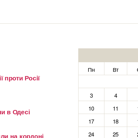
Пн
Вт
ї проти Росії
3
4
10
11
и в Одесі
17
18
24
25
или на кордоні