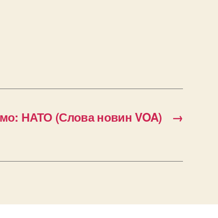
мо: НАТО (Слова новин VOA)
→