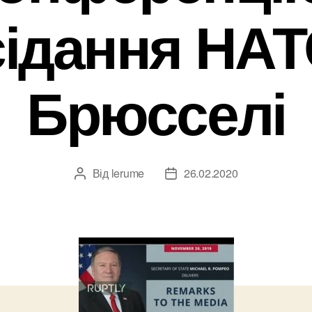
сідання НАТ
Брюсселі
Від
lerume
26.02.2020
Автор
Дата
запису
запису