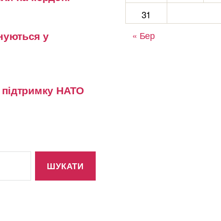
31
нуються у
« Бер
у підтримку НАТО