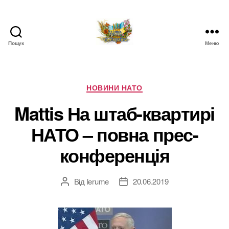
Пошук
Меню
НАТО
в
Україні.
Новини
Категорії
НОВИНИ НАТО
про
Mattis На штаб-квартирі
НАТО
в
НАТО – повна прес-
Україні
конференція
Від
lerume
20.06.2019
Автор
Дата
запису
запису