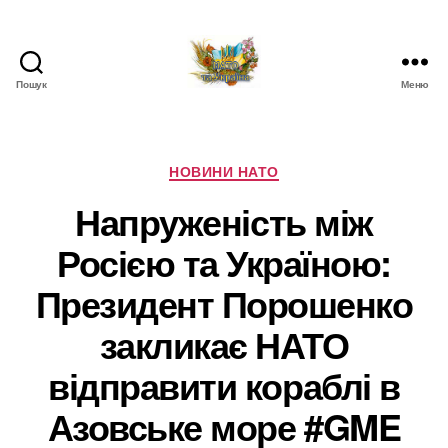
Пошук
Меню
НАТО
в
Україні.
Новини
Категорії
НОВИНИ НАТО
про
Напруженість між
НАТО
в
Росією та Україною:
Україні
Президент Порошенко
закликає НАТО
відправити кораблі в
Азовське море #GME