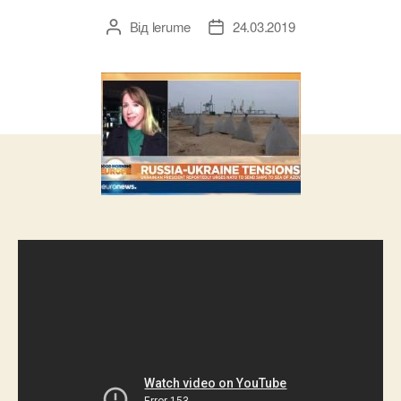
Від
lerume
24.03.2019
Автор
Дата
запису
запису