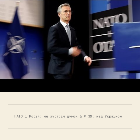
НАТО і Росія: не зустріч думок & # 39; над Україною