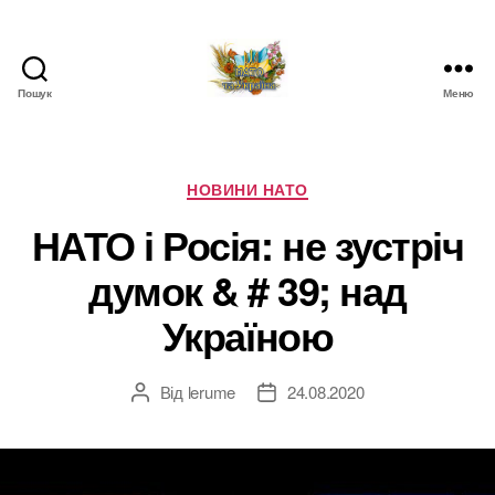
Пошук
Меню
НАТО
в
Україні.
Новини
Категорії
НОВИНИ НАТО
про
НАТО і Росія: не зустріч
НАТО
в
думок & # 39; над
Україні
Україною
Від
lerume
24.08.2020
Автор
Дата
запису
запису