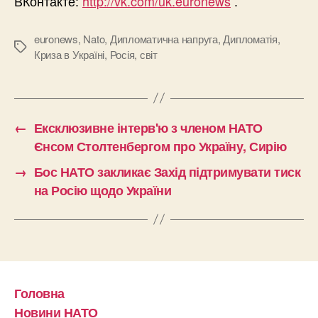
ВКонтакте:
http://vk.com/uk.euronews
.
euronews
,
Nato
,
Дипломатична напруга
,
Дипломатія
,
Позначки
Криза в Україні
,
Росія
,
світ
←
Ексклюзивне інтерв'ю з членом НАТО
Єнсом Столтенбергом про Україну, Сирію
→
Бос НАТО закликає Захід підтримувати тиск
на Росію щодо України
Головна
Новини НАТО