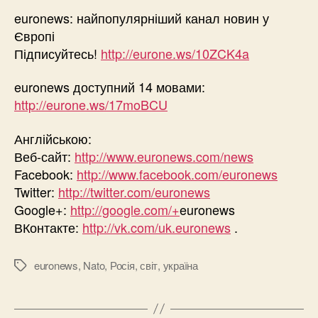
euronews: найпопулярніший канал новин у
Європі
Підписуйтесь!
http://eurone.ws/10ZCK4a
euronews доступний 14 мовами:
http://eurone.ws/17moBCU
Англійською:
Веб-сайт:
http://www.euronews.com/news
Facebook:
http://www.facebook.com/euronews
Twitter:
http://twitter.com/euronews
Google+:
http://google.com/+
euronews
ВКонтакте:
http://vk.com/uk.euronews
.
euronews
,
Nato
,
Росія
,
світ
,
україна
Позначки