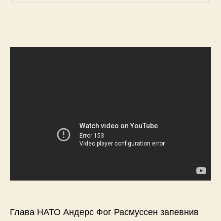
Глава НАТО Андерс Фог Расмуссен запевнив