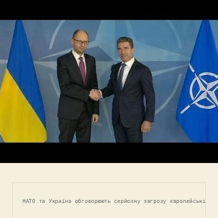
НАТО та Україна обговорюють серйозну загрозу європейській б