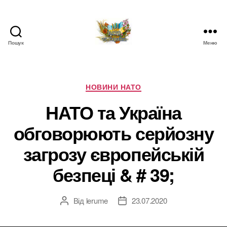
Пошук
Меню
НАТО
в
Україні.
Новини
Категорії
НОВИНИ НАТО
про
НАТО та Україна
НАТО
в
обговорюють серйозну
Україні
загрозу європейській
безпеці & # 39;
Від
lerume
23.07.2020
Автор
Дата
запису
запису