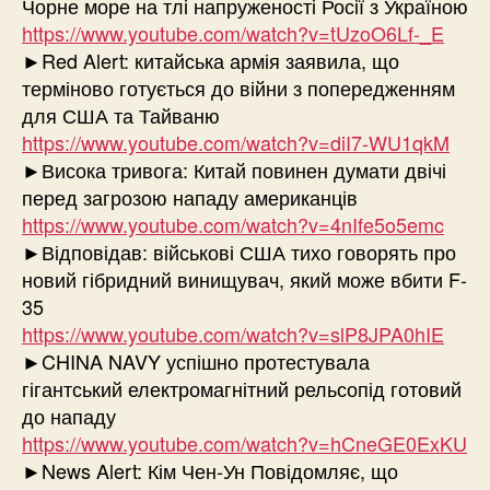
Чорне море на тлі напруженості Росії з Україною
https://www.youtube.com/watch?v=tUzoO6Lf-_E
►Red Alert: китайська армія заявила, що
терміново готується до війни з попередженням
для США та Тайваню
https://www.youtube.com/watch?v=diI7-WU1qkM
►Висока тривога: Китай повинен думати двічі
перед загрозою нападу американців
https://www.youtube.com/watch?v=4nIfe5o5emc
►Відповідав: військові США тихо говорять про
новий гібридний винищувач, який може вбити F-
35
https://www.youtube.com/watch?v=slP8JPA0hIE
►CHINA NAVY успішно протестувала
гігантський електромагнітний рельсопід готовий
до нападу
https://www.youtube.com/watch?v=hCneGE0ExKU
►News Alert: Кім Чен-Ун Повідомляє, що