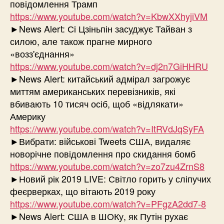
повідомлення Трамп
https://www.youtube.com/watch?v=KbwXXhyjiVM
►News Alert: Сі Цзіньпін засуджує Тайван з
силою, але також прагне мирного
«возз'єднання»
https://www.youtube.com/watch?v=dj2n7GiHHRU
►News Alert: китайський адмірал загрожує
миттям американських перевізників, які
вбивають 10 тисяч осіб, щоб «відлякати»
Америку
https://www.youtube.com/watch?v=ItRVdJqSyFA
►Вибрати: військові Tweets США, видаляє
новорічне повідомлення про скидання бомб
https://www.youtube.com/watch?v=zo7zu4ZrnS8
►Новий рік 2019 LIVE: Світло горить у сліпучих
феєрверках, що вітають 2019 року
https://www.youtube.com/watch?v=PFgzA2dd7-8
►News Alert: США в ШОКу, як Путін рухає