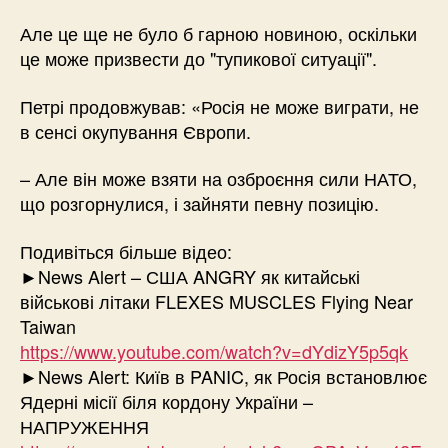
Але це ще не було б гарною новиною, оскільки
це може призвести до "тупикової ситуації".
Петрі продовжував: «Росія не може виграти, не
в сенсі окупування Європи.
– Але він може взяти на озброєння сили НАТО,
що розгорнулися, і зайняти певну позицію.
Подивіться більше відео:
►News Alert – США ANGRY як китайські
військові літаки FLEXES MUSCLES Flying Near
Taiwan
https://www.youtube.com/watch?v=dYdizY5p5qk
►News Alert: Київ в PANIC, як Росія встановлює
Ядерні місії біля кордону України –
НАПРУЖЕННЯ