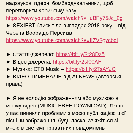
надзвукові ядерні бомбардувальники, щоб
перетворити Карибську базу
https://www.youtube.com/watch?v=uBPy75Jc_2g
► SEXIEST блиск тіла виглядає 2018 року – від
Черепа Boobs до Персиків
https://www.youtube.com/watch?v=tIZV2gvcbcI
► Стаття-джерело:
https://bit.ly/2t28Dz5
► Відео джерела:
https://bit.ly/2sf00AF
► Музика: DTD Music –
https://bit.ly/2TsAYJQ
► ВІДЕО ТИМБНАЛІВ від ALNEWS (авторські
права)
► Я не володію зображенням або музикою в
моєму відео (MUSIC FREE DOWNLOAD). Якщо
у вас виникли проблеми з моєю публікацією цієї
пісні чи зображення, будь ласка, зв'яжіться зі
мною в системі приватних повідомлень