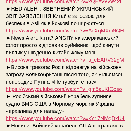
https://www.youtube.com/watch?v=xQPAvVvw42E
►RED ALERT: ЗВЕРНЕНИЙ УКРАЇНСЬКИЙ
ЗВІТ ЗАЯВЛЕННЯ Китай є загрозою для
безпеки в Азії як військові поширюється
https://www.youtube.com/watch?v=AcXqMXm9QH
►News Alert: Китай ANGRY як американський
флот просто відправив руйнівник, щоб кинути
виклик у Південно-Китайському морі
https://www.youtube.com/watch?v=u_cEARV32gM
►Висока тривога: Росія відреагує на військову
загрозу Великобританії після того, як Уїльямсон
попередив Путіна «Не турбуйте нас»
https://www.youtube.com/watch?v=gm5auKIQdso
► Російський військовий корабель зупиняє
судно ВМС США в Чорному морі, як Україна
«вразлива для нападу»
https://www.youtube.com/watch?v=kY17NMqDxU4
►Новини: Бойовий корабель США потрапляє в