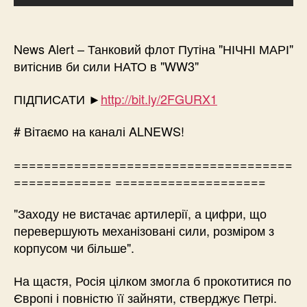
News Alert – Танковий флот Путіна "НІЧНІ МАРІ"
витіснив би сили НАТО в "WW3"
ПІДПИСАТИ ►
http://bit.ly/2FGURX1
# Вітаємо на каналі ALNEWS!
=====================================
============= ====================
"Заходу не вистачає артилерії, а цифри, що
перевершують механізовані сили, розміром з
корпусом чи більше".
На щастя, Росія цілком змогла б прокотитися по
Європі і повністю її зайняти, стверджує Петрі.