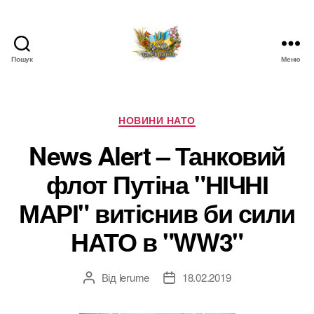
Пошук
Меню
НАТО
в
Україні.
Новини
Категорії
НОВИНИ НАТО
про
News Alert – Танковий
НАТО
в
флот Путіна "НІЧНІ
Україні
МАРІ" витіснив би сили
НАТО в "WW3"
Від
lerume
18.02.2019
Автор
Дата
запису
запису