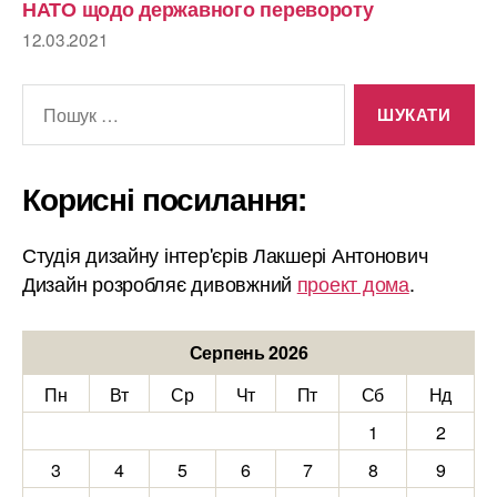
НАТО щодо державного перевороту
12.03.2021
Шукати:
Корисні посилання:
Студія дизайну інтер'єрів Лакшері Антонович
Дизайн розробляє дивовжний
проект дома
.
Серпень 2026
Пн
Вт
Ср
Чт
Пт
Сб
Нд
1
2
3
4
5
6
7
8
9