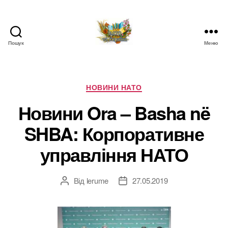
Пошук
Меню
НАТО
в
Україні.
Новини
Категорії
НОВИНИ НАТО
про
Новини Ora – Basha në
НАТО
в
SHBA: Корпоративне
Україні
управління НАТО
Від
lerume
27.05.2019
Автор
Дата
запису
запису