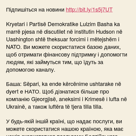
Підпишіться на новини
http://bit.ly/1s5j7UT
Kryetari i Partisë Demokratike Lulzim Basha ka
marrë pjesa në discutilet në institutin Hudson në
Uashington shtë theksuar forcimi i mëtejshëm i
NATO. Ви можете скористатися базою даних,
щоб отримати фінансову підтримку і допомогти
людям, які займуться тим, що їдуть за
допомогою каналу.
Баша: Sëpari, ka ende kërcënime ushtarake në
dyert e НАТО. Щоб дізнатися більше про
компанію Gjeorgjisë, aneksimi i Krimesë і lufta në
Ukrainë, а також luftëra të tjera tilla tilla.
У будь-якій іншій країні, що надає послуги, ви
можете скористатися нашою країною, яка має
намір скористатися послугами Балтійського