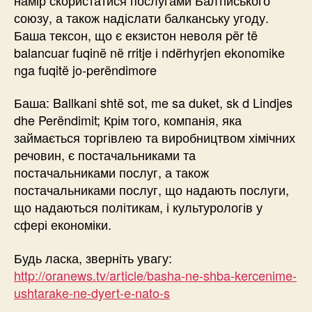
союзу, а також надіслати балканську угоду.
Баша тексон, що є екзистон неволя për të
balancuar fuqinë në rritje і ndërhyrjen ekonomike
nga fuqitë jo-perëndimore
Баша: Ballkani shtë sot, me sa duket, sk d Lindjes
dhe Perëndimit; Крім того, компанія, яка
займається торгівлею та виробництвом хімічних
речовин, є постачальниками та
постачальниками послуг, а також
постачальниками послуг, що надають послуги,
що надаються політикам, і культурологів у
сфері економіки.
Будь ласка, зверніть увагу:
http://oranews.tv/article/basha-ne-shba-kercenime-
ushtarake-ne-dyert-e-nato-s