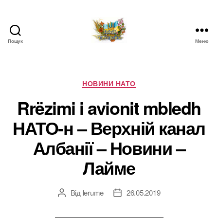
Пошук
Меню
НАТО
в
Україні.
Новини
Категорії
НОВИНИ НАТО
про
Rrëzimi i avionit mbledh
НАТО
в
НАТО-н – Верхній канал
Україні
Албанії – Новини –
Лайме
Від
lerume
26.05.2019
Автор
Дата
запису
запису