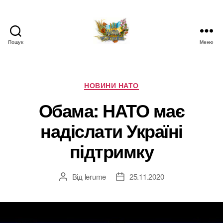
Пошук
Меню
НАТО
в
Україні.
Новини
Категорії
НОВИНИ НАТО
про
Обама: НАТО має
НАТО
в
надіслати Україні
Україні
підтримку
Від
lerume
25.11.2020
Автор
Дата
запису
запису