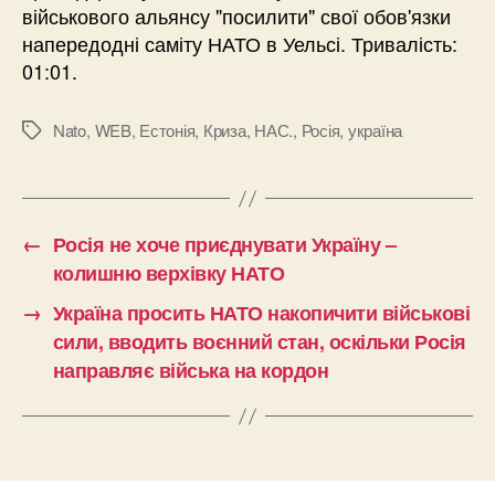
військового альянсу "посилити" свої обов'язки
напередодні саміту НАТО в Уельсі. Тривалість:
01:01.
Nato
,
WEB
,
Естонія
,
Криза
,
НАС.
,
Росія
,
україна
Позначки
←
Росія не хоче приєднувати Україну –
колишню верхівку НАТО
→
Україна просить НАТО накопичити військові
сили, вводить воєнний стан, оскільки Росія
направляє війська на кордон