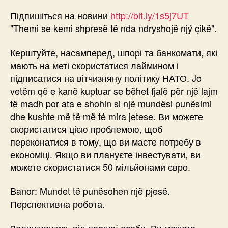
Підпишіться на новини
http://bit.ly/1s5j7UT
"Themi se kemi shpresë të nda ndryshojë njý çikë".
Керштуйте, насамперед, шпорі та банкомати, які
мають на меті скористатися лаймином і
підписатися на вітчизняну політику НАТО. Jo
vetëm që e kanë kuptuar se bëhet fjalë për një lajm
të madh por ata e shohin si një mundësi punësimi
dhe kushte më të më tė mira jetese. Ви можете
скористатися цією проблемою, щоб
переконатися в тому, що ви маєте потребу в
економіці. Якщо ви плануєте інвестувати, ви
можете скористатися 50 мільйонами євро.
Banor: Mundet të punësohen një pjesë.
Перспективна робота.
Залишившись від першої особи, Ви можете