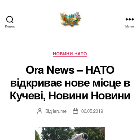
Пошук
Меню
НАТО
в
Україні.
Новини
Категорії
НОВИНИ НАТО
про
Ora News – НАТО
НАТО
в
відкриває нове місце в
Україні
Кучеві, Новини Новини
Від
lerume
06.05.2019
Автор
Дата
запису
запису