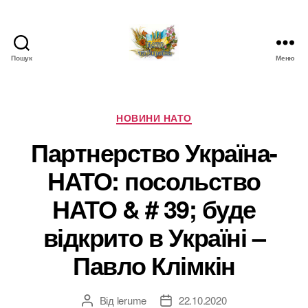
Пошук
Меню
НАТО
в
Україні.
Новини
Категорії
НОВИНИ НАТО
про
Партнерство Україна-
НАТО
в
НАТО: посольство
Україні
НАТО & # 39; буде
відкрито в Україні –
Павло Клімкін
Від
lerume
22.10.2020
Автор
Дата