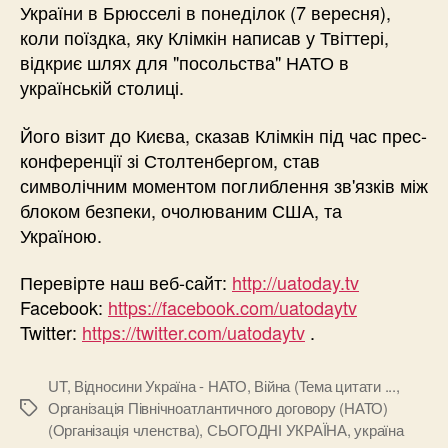
України в Брюсселі в понеділок (7 вересня),
коли поїздка, яку Клімкін написав у Твіттері,
відкриє шлях для "посольства" НАТО в
українській столиці.
Його візит до Києва, сказав Клімкін під час прес-
конференції зі Столтенбергом, став
символічним моментом поглиблення зв'язків між
блоком безпеки, очолюваним США, та
Україною.
Перевірте наш веб-сайт:
http://uatoday.tv
Facebook:
https://facebook.com/uatodaytv
Twitter:
https://twitter.com/uatodaytv
.
UT
,
Відносини Україна - НАТО
,
Війна (Тема цитати ...
,
Організація Північноатлантичного договору (НАТО)
Позначки
(Організація членства)
,
СЬОГОДНІ УКРАЇНА
,
україна