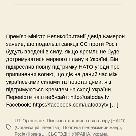
Прем'єр-міністр Великобританії Девід Камерон
заявив, що подальші санкції ЄС проти Росії
будуть введені в силу, якщо Кремль не буде
дотримуватися мирного плану в Україні. Він
підкреслив повну підтримку НАТО угоди про
припинення вогню, що діє на даний час між
українськими силами та повстанцями, які
підтримуються Кремлем на сході України.
Перевірте наш веб-сайт: http://uatoday.tv
Facebook: https://facebook.com/uatodaytv […]
UT
,
Організація Північноатлантичного договору (НАТО)
(Організація членства)
,
Політика (телевізійний жанр)
,
Позначки
Росія (Країна ...
,
СЬОГОДНІ УКРАЇНА
,
україна