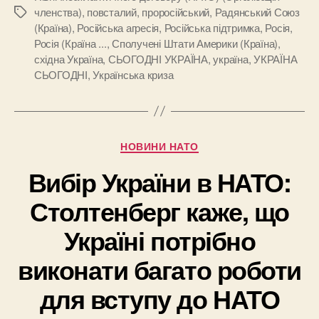
членства)
,
повсталий
,
проросійський
,
Радянський Союз
Позначки
(Країна)
,
Російська агресія
,
Російська підтримка
,
Росія
,
Росія (Країна ...
,
Сполучені Штати Америки (Країна)
,
східна Україна
,
СЬОГОДНІ УКРАЇНА
,
україна
,
УКРАЇНА
СЬОГОДНІ
,
Українська криза
Категорії
НОВИНИ НАТО
Вибір України в НАТО:
Столтенберг каже, що
Україні потрібно
виконати багато роботи
для вступу до НАТО