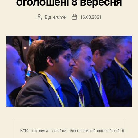
оголошені 8 вересня
Від
lerume
16.03.2021
Автор
Дата
запису
запису
НАТО підтримує Україну: Нові санкції проти Росії будуть 