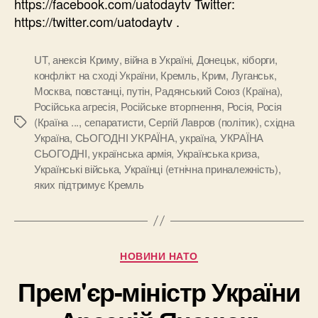
https://facebook.com/uatodaytv Twitter:
https://twitter.com/uatodaytv .
UT
,
анексія Криму
,
війна в Україні
,
Донецьк
,
кіборги
,
конфлікт на сході України
,
Кремль
,
Крим
,
Луганськ
,
Москва
,
повстанці
,
путін
,
Радянський Союз (Країна)
,
Російська агресія
,
Російське вторгнення
,
Росія
,
Росія
(Країна ...
,
сепаратисти
,
Сергій Лавров (політик)
,
східна
Позначки
Україна
,
СЬОГОДНІ УКРАЇНА
,
україна
,
УКРАЇНА
СЬОГОДНІ
,
українська армія
,
Українська криза
,
Українські війська
,
Українці (етнічна приналежність)
,
яких підтримує Кремль
Категорії
НОВИНИ НАТО
Прем'єр-міністр України