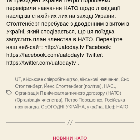
перевірили навчання НАТО щодо ліквідації
наслідків стихійних лих на заході України.
Столтенберг перебуває з дводенним візитом в
Україні, який сподівається, що ця поїздка
запустить план членства в НАТО. Перевірте
наш веб-сайт: http://uatoday.tv Facebook:
https://facebook.com/uatodaytv Twitter:
https://twitter.com/uatodaytv .
UT
,
військове співробітництво
,
військові навчання
,
Єнс
Столтенберг
,
Йенс Столтенберг (політик)
,
НАС.
,
Організація Північноатлантичного договору (НАТО)
Позначки
(Організація членства)
,
Петро Порошенко
,
Російська
пропаганда
,
СЬОГОДНІ УКРАЇНА
,
україна
,
Шеф НАТО
Категорії
НОВИНИ НАТО