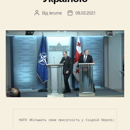
Від
lerume
08.02.2021
Автор
Дата
запису
запису
НАТО збільшить свою присутність у Східній Європі: Альянс