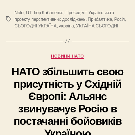
Nato
,
UT
,
Ігор Кабаненко
,
Президент Українського
проекту перспективних досліджень
,
Прибалтика
,
Росія
,
Позначки
СЬОГОДНІ УКРАЇНА
,
україна
,
УКРАЇНА СЬОГОДНІ
Категорії
НОВИНИ НАТО
НАТО збільшить свою
присутність у Східній
Європі: Альянс
звинувачує Росію в
постачанні бойовиків
Україною