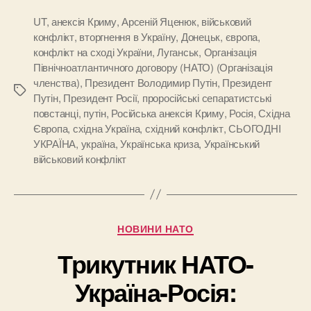
UT
,
анексія Криму
,
Арсеній Яценюк
,
військовий
конфлікт
,
вторгнення в Україну
,
Донецьк
,
європа
,
конфлікт на сході України
,
Луганськ
,
Організація
Північноатлантичного договору (НАТО) (Організація
членства)
,
Президент Володимир Путін
,
Президент
Позначки
Путін
,
Президент Росії
,
проросійські сепаратистські
повстанці
,
путін
,
Російська анексія Криму
,
Росія
,
Східна
Європа
,
східна Україна
,
східний конфлікт
,
СЬОГОДНІ
УКРАЇНА
,
україна
,
Українська криза
,
Український
військовий конфлікт
Категорії
НОВИНИ НАТО
Трикутник НАТО-
Україна-Росія: