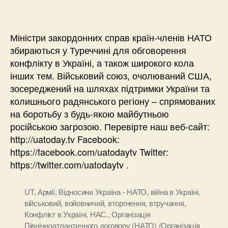
Міністри закордонних справ країн-членів НАТО
збираються у Туреччині для обговорення
конфлікту в Україні, а також широкого кола
інших тем. Військовий союз, очолюваний США,
зосереджений на шляхах підтримки України та
колишнього радянського регіону – спрямованих
на боротьбу з будь-якою майбутньою
російською загрозою. Перевірте наш веб-сайт:
http://uatoday.tv Facebook:
https://facebook.com/uatodaytv Twitter:
https://twitter.com/uatodaytv .
UT
,
Армії
,
Відносини Україна - НАТО
,
війна в Україні
,
військовий
,
войовничий
,
вторгнення
,
втручання
,
Конфлікт в Україні
,
НАС.
,
Організація
Північноатлантичного договору (НАТО) (Організація