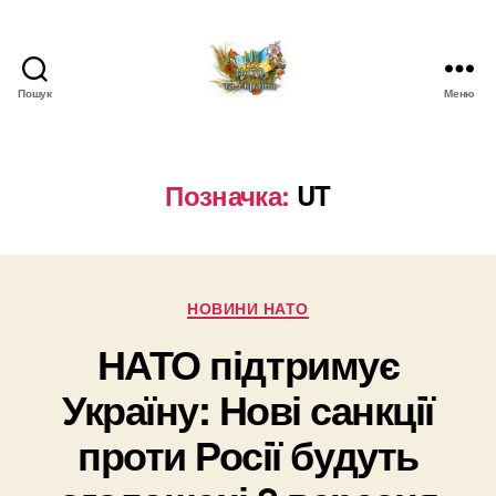
Пошук
Меню
НАТО
в
Україні.
Новини
Позначка:
UT
про
НАТО
в
Україні
Категорії
НОВИНИ НАТО
НАТО підтримує
Україну: Нові санкції
проти Росії будуть