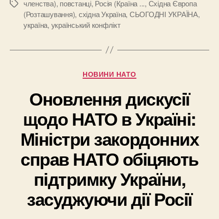
членства)
,
повстанці
,
Росія (Країна ...
,
Східна Європа
Позначки
(Розташування)
,
східна Україна
,
СЬОГОДНІ УКРАЇНА
,
україна
,
український конфлікт
Категорії
НОВИНИ НАТО
Оновлення дискусії
щодо НАТО в Україні:
Міністри закордонних
справ НАТО обіцяють
підтримку України,
засуджуючи дії Росії