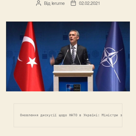
Від
lerume
02.02.2021
Автор
Дата
запису
запису
Оновлення дискусії щодо НАТО в Україні: Міністри закордо