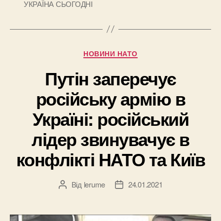
УКРАЇНА СЬОГОДНІ
Категорії
НОВИНИ НАТО
Путін заперечує
російську армію в
Україні: російський
лідер звинувачує в
конфлікті НАТО та Київ
Від
lerume
24.01.2021
Автор
Дата
запису
запису