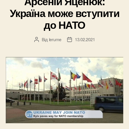
Арсеній Яценюк:
Україна може вступити
до НАТО
Від
lerume
13.02.2021
Автор
Дата
запису
запису