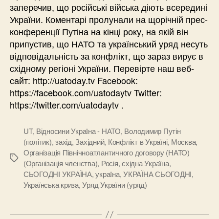
заперечив, що російські війська діють всередині
України. Коментарі пролунали на щорічній прес-
конференції Путіна на кінці року, на якій він
припустив, що НАТО та український уряд несуть
відповідальність за конфлікт, що зараз вирує в
східному регіоні України. Перевірте наш веб-
сайт: http://uatoday.tv Facebook:
https://facebook.com/uatodaytv Twitter:
https://twitter.com/uatodaytv .
UT
,
Відносини Україна - НАТО
,
Володимир Путін
(політик)
,
захід
,
Західний
,
Конфлікт в Україні
,
Москва
,
Організація Північноатлантичного договору (НАТО)
Позначки
(Організація членства)
,
Росія
,
східна Україна
,
СЬОГОДНІ УКРАЇНА
,
україна
,
УКРАЇНА СЬОГОДНІ
,
Українська криза
,
Уряд України (уряд)