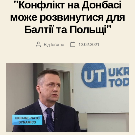
"Конфлікт на Донбасі
може розвинутися для
Балтії та Польщі"
Від
lerume
12.02.2021
Автор
Дата
запису
запису