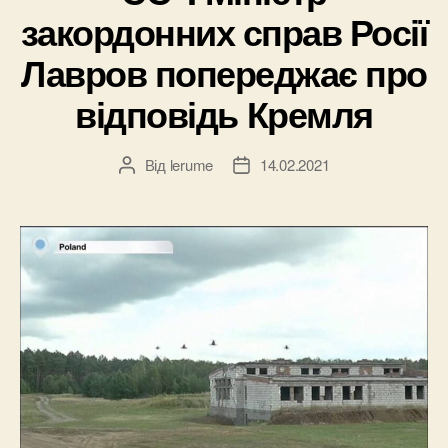
закордонних справ Росії
Лавров попереджає про
відповідь Кремля
Від
lerume
14.02.2021
Автор
Дата
запису
запису