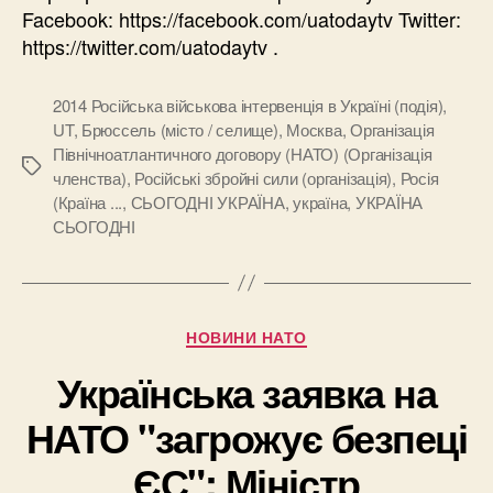
Facebook: https://facebook.com/uatodaytv Twitter:
https://twitter.com/uatodaytv .
2014 Російська військова інтервенція в Україні (подія)
,
UT
,
Брюссель (місто / селище)
,
Москва
,
Організація
Північноатлантичного договору (НАТО) (Організація
Позначки
членства)
,
Російські збройні сили (організація)
,
Росія
(Країна ...
,
СЬОГОДНІ УКРАЇНА
,
україна
,
УКРАЇНА
СЬОГОДНІ
Категорії
НОВИНИ НАТО
Українська заявка на
НАТО "загрожує безпеці
ЄС": Міністр