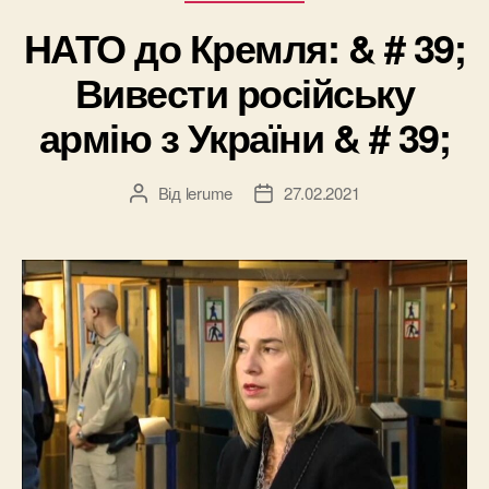
НАТО до Кремля: & # 39;
Вивести російську
армію з України & # 39;
Від
lerume
27.02.2021
Автор
Дата
запису
запису