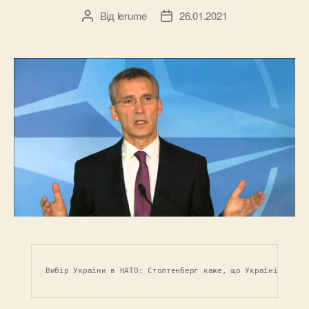
Від
lerume
26.01.2021
Автор
Дата
запису
запису
Вибір України в НАТО: Столтенберг каже, що Україні потрі