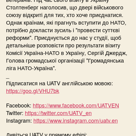
Столтенберг наголосив, що двері військового
союзу відкриті для тих, хто хоче приєднатися.
Однак країнам, які прагнуть вступити до НАТО,
потрібно докласти зусиль і "провести суттєві
реформи". Приєднується до нас у студії, щоб
детальніше розповісти про результати візиту
Комісії Україна-НАТО в Україну, Сергій Джердж,
Голова громадської організації "Громадянська
ліга НАТО-Україна".
_
Підписатися на UATV англійською мовою:
https://goo.gl/VHU7bk
Facebook:
https://www.facebook.com/UATVEN
Twitter:
https://twitter.com/UATV_en
Instagram:
https://www.instagram.com/uatv.en
Дивіться UATV у прямому ефірі: