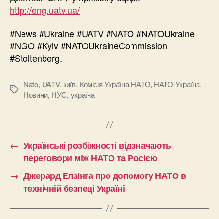
http://eng.uatv.ua/
#News #Ukraine #UATV #NATO #NATOUkraine
#NGO #Kyiv #NATOUkraineCommission
#Stoltenberg.
Nato
,
UATV
,
київ
,
Комісія Україна-НАТО
,
НАТО-Україна
,
Позначки
Новини
,
НУО
,
україна
←
Українські розбіжності відзначають
переговори між НАТО та Росією
→
Джерард Елзінга про допомогу НАТО в
технічній безпеці Україні