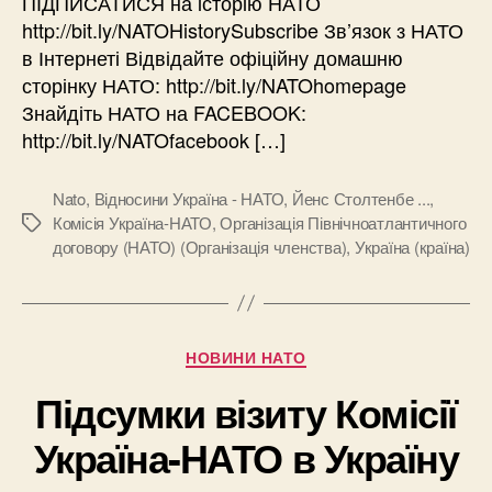
ПІДПИСАТИСЯ на історію НАТО
http://bit.ly/NATOHistorySubscribe Зв’язок з НАТО
в Інтернеті Відвідайте офіційну домашню
сторінку НАТО: http://bit.ly/NATOhomepage
Знайдіть НАТО на FACEBOOK:
http://bit.ly/NATOfacebook […]
Nato
,
Відносини Україна - НАТО
,
Йенс Столтенбе ...
,
Комісія Україна-НАТО
,
Організація Північноатлантичного
Позначки
договору (НАТО) (Організація членства)
,
Україна (країна)
Категорії
НОВИНИ НАТО
Підсумки візиту Комісії
Україна-НАТО в Україну