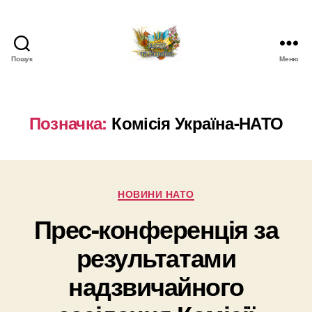
Пошук
Меню
НАТО
в
Україні.
Новини
Позначка:
Комісія Україна-НАТО
про
НАТО
в
Україні
Категорії
НОВИНИ НАТО
Прес-конференція за
результатами
надзвичайного