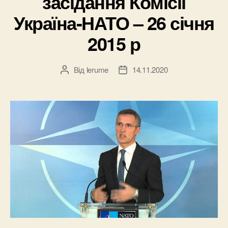
засідання Комісії
Україна-НАТО – 26 січня
2015 р
Від
lerume
14.11.2020
Автор
Дата
запису
запису