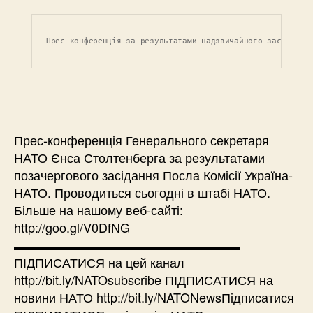
Прес конференція за результатами надзвичайного засідання
Прес-конференція Генерального секретаря
НАТО Єнса Столтенберга за результатами
позачергового засідання Посла Комісії Україна-
НАТО. Проводиться сьогодні в штабі НАТО.
Більше на нашому веб-сайті:
http://goo.gl/V0DfNG
▬▬▬▬▬▬▬▬▬▬▬▬▬▬▬▬▬▬
ПІДПИСАТИСЯ на цей канал
http://bit.ly/NATOsubscribe ПІДПИСАТИСЯ на
новини НАТО http://bit.ly/NATONewsПідписатися