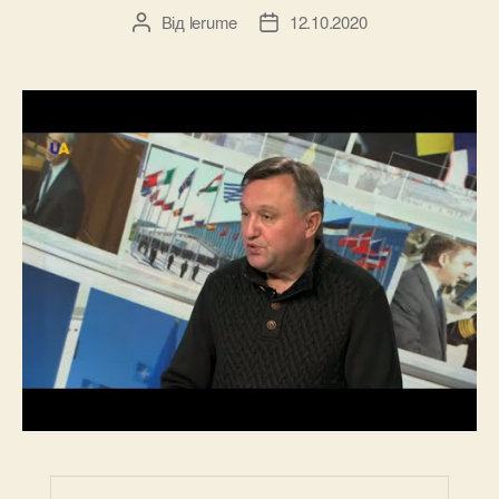
Від
lerume
12.10.2020
Автор
Дата
запису
запису