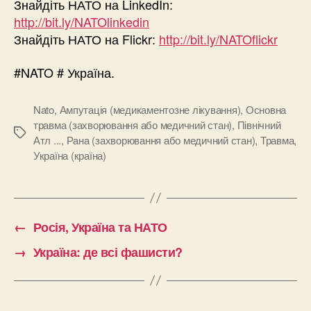
Знайдіть НАТО на LinkedIn:
http://bit.ly/NATOlinkedin
Знайдіть НАТО на Flickr:
http://bit.ly/NATOflickr
#NATO # Україна.
Nato
,
Ампутація (медикаментозне лікування)
,
Основна
травма (захворювання або медичний стан)
,
Північний
Позначки
Атл ...
,
Рана (захворювання або медичний стан)
,
Травма
,
Україна (країна)
←
Росія, Україна та НАТО
→
Україна: де всі фашисти?