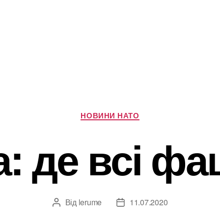
Категорії
НОВИНИ НАТО
а: де всі ф
Від
lerume
11.07.2020
Автор
Дата
запису
запису