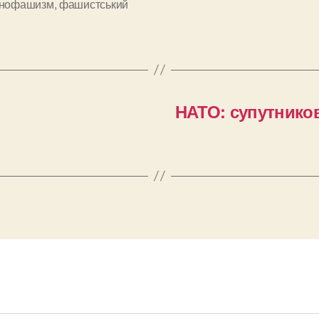
їнофашизм
,
фашистський
НАТО: супутников