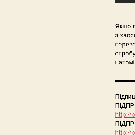
Якщо в
з хаос
перево
спробу
натомі
▬▬▬
Підпиш
ПІДПР
http:/
ПІДПР
http:/