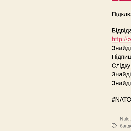
Підклю
Відвід
http:/
Знайд
Підпи
Слідку
Знайді
Знайді
#NATO 
Nato
банде
Позначк