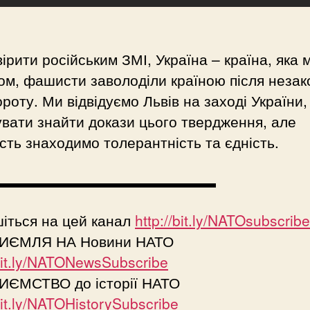
ірити російським ЗМІ, Україна – країна, яка 
ом, фашисти заволоділи країною після незак
роту. Ми відвідуємо Львів на заході України
вати знайти докази цього твердження, але
сть знаходимо толерантність та єдність.
▬▬▬▬▬▬▬▬▬▬▬▬▬▬▬
іться на цей канал
http://bit.ly/NATOsubscribe
ИЄМЛЯ НА Новини НАТО
/bit.ly/NATONewsSubscribe
ИЄМСТВО до історії НАТО
/bit.ly/NATOHistorySubscribe