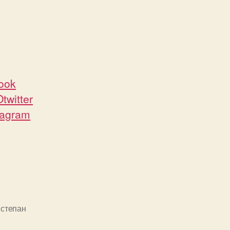
book
Otwitter
stagram
,
степан