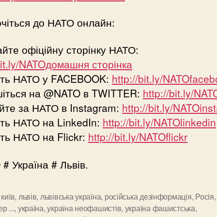
чіться до НАТО онлайн:
айте офіційну сторінку НАТО:
/bit.ly/NATOдомашня сторінка
іть НАТО у FACEBOOK:
http://bit.ly/NATOface
шіться на @NATO в TWITTER:
http://bit.ly/NAT
йте за НАТО в Instagram:
http://bit.ly/NATOin
ть НАТО на LinkedIn:
http://bit.ly/NATOlinkedin
ть НАТО на Flickr:
http://bit.ly/NATOflickr
# Україна # Львів.
,
київ
,
львів
,
львівська україна
,
російська дезінформація
,
Росія
р ...
,
україна
,
україна неофашистів
,
україна фашистська
,
и