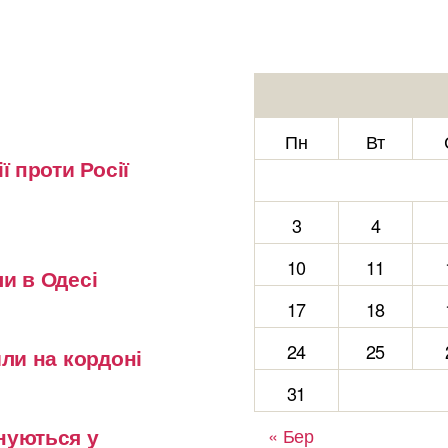
Пн
Вт
ї проти Росії
3
4
10
11
и в Одесі
17
18
24
25
или на кордоні
31
нуються у
« Бер