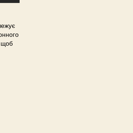
межує
онного
, щоб