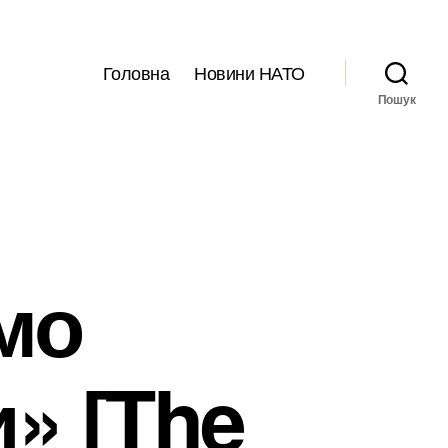
Головна
Новини НАТО
Пошук
мо
» [The