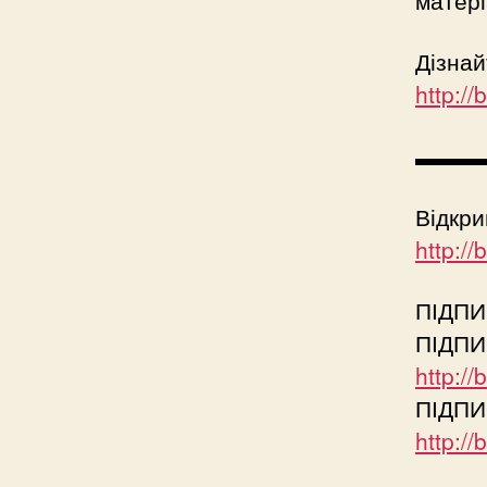
матері
Дізнай
http:/
▬▬▬
Відкри
http:/
ПІДПИ
ПІДПИ
http:/
ПІДПИ
http:/