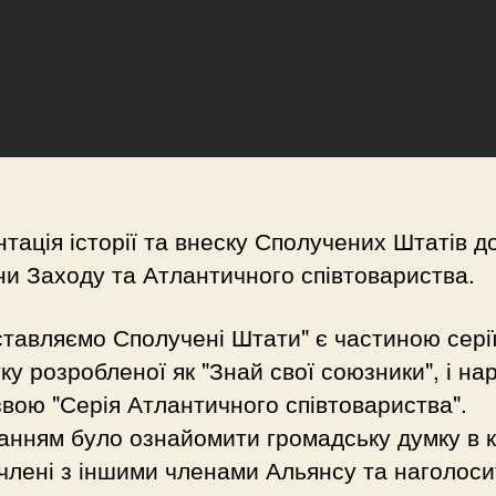
тація історії та внеску Сполучених Штатів д
и Заходу та Атлантичного співтовариства.
тавляємо Сполучені Штати" є частиною серії
ку розробленої як "Знай свої союзники", і на
звою "Серія Атлантичного співтовариства".
данням було ознайомити громадську думку в 
-члені з іншими членами Альянсу та наголоси