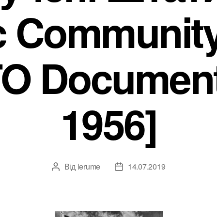
ic Community
O Document
1956]
Від
lerume
14.07.2019
Автор
Дата
запису
запису