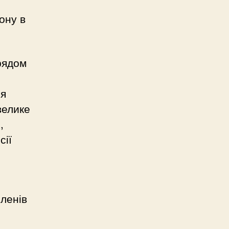
і
ону в
рядом
ся
велике
,
сії
членів