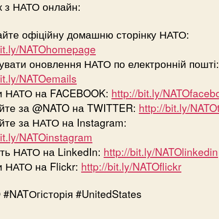
к з НАТО онлайн:
айте офіційну домашню сторінку НАТО:
/bit.ly/NATOhomepage
вати оновлення НАТО по електронній пошті:
bit.ly/NATOemails
и НАТО на FACEBOOK:
http://bit.ly/NATOfaceb
уйте за @NATO на TWITTER:
http://bit.ly/NATO
йте за НАТО на Instagram:
/bit.ly/NATOinstagram
ть НАТО на LinkedIn:
http://bit.ly/NATOlinkedin
 НАТО на Flickr:
http://bit.ly/NATOflickr
#NATОгісторія #UnitedStates