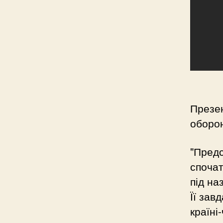
Презен
оборон
"Предс
спочат
під на
Її зав
країні