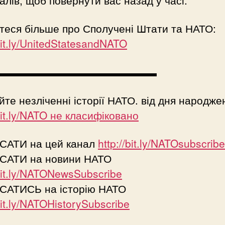
алів, щоб повернути вас назад у часі.
теся більше про Сполучені Штати та НАТО:
/bit.ly/UnitedStatesandNATO
▬▬▬▬▬▬▬▬▬▬▬▬▬▬▬
йте незліченні історії НАТО. від дня народже
/bit.ly/NATO не класифіковано
САТИ на цей канал
http://bit.ly/NATOsubscribe
САТИ на новини НАТО
/bit.ly/NATONewsSubscribe
САТИСЬ на історію НАТО
/bit.ly/NATOHistorySubscribe