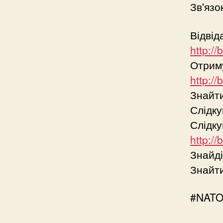
Зв'язо
Відвід
http:/
Отриму
http://
Знайт
Слідк
Слідку
http:/
Знайді
Знайти
#NATO 