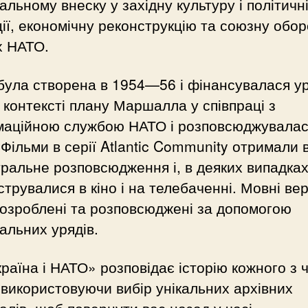
альному внеску у західну культуру і політичн
ії, економічну реконструкцію та союзну обор
х НАТО.
була створена в 1954—56 і фінансувалася у
контексті плану Маршалла у співпраці з
маційною службою НАТО і розповсюджувала
Фільми в серії Atlantic Community отримали 
ральне розповсюдження і, в деяких випадках
трувалися в кіно і на телебаченні. Мовні вер
озроблені та розповсюджені за допомогою
альних урядів.
раїна і НАТО» розповідає історію кожного з 
використовуючи вибір унікальних архівних