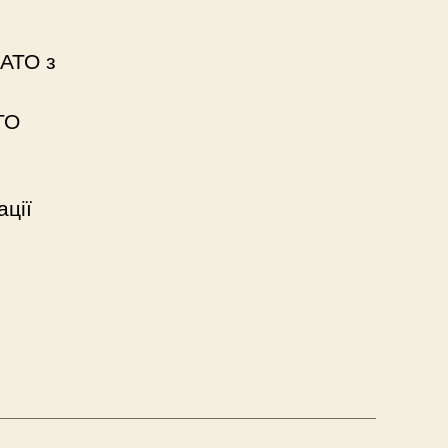
НАТО з
ТО
ції