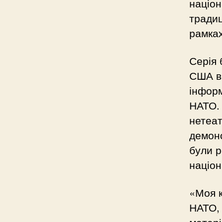
націон
традиц
рамка
Серія 
США в 
інфор
НАТО. 
нетеат
демонс
були р
націон
«Моя к
НАТО, 