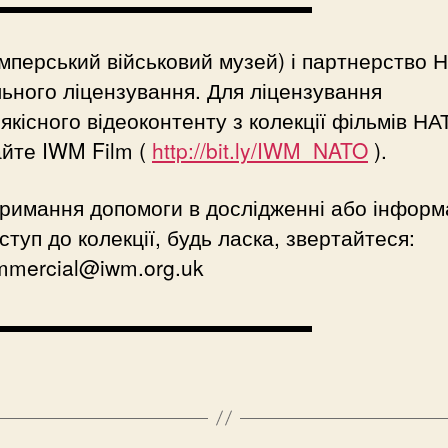
▬▬▬▬▬▬▬▬▬▬▬▬▬▬▬
мперський військовий музей) і партнерство 
ьного ліцензування. Для ліцензування
якісного відеоконтенту з колекції фільмів НА
айте IWM Film (
http://bit.ly/IWM_NATO
).
римання допомоги в дослідженні або інформа
ступ до колекції, будь ласка, звертайтеся:
mmercial@iwm.org.uk
▬▬▬▬▬▬▬▬▬▬▬▬▬▬▬