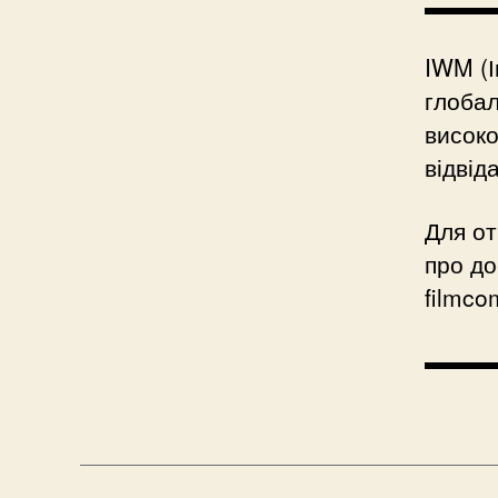
▬▬▬
IWM (І
глобал
високо
відвід
Для от
про до
filmco
▬▬▬