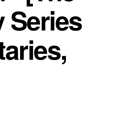
 Series
aries,