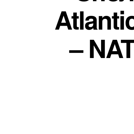
Atlant
– NAT