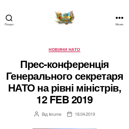
Пошук
Меню
НАТО
в
Україні.
Новини
Категорії
НОВИНИ НАТО
про
Прес-конференція
НАТО
в
Генерального секретаря
Україні
НАТО на рівні міністрів,
12 FEB 2019
Від
lerume
18.04.2019
Автор
Дата
запису
запису