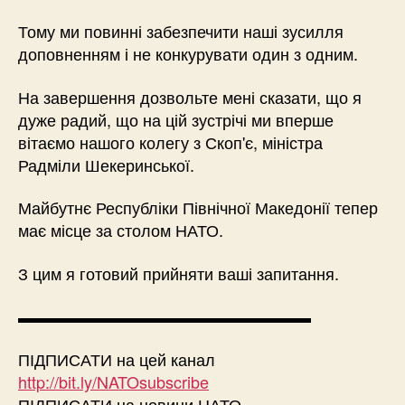
Тому ми повинні забезпечити наші зусилля
доповненням і не конкурувати один з одним.
На завершення дозвольте мені сказати, що я
дуже радий, що на цій зустрічі ми вперше
вітаємо нашого колегу з Скоп'є, міністра
Радміли Шекеринської.
Майбутнє Республіки Північної Македонії тепер
має місце за столом НАТО.
З цим я готовий прийняти ваші запитання.
▬▬▬▬▬▬▬▬▬▬▬▬▬▬▬▬▬▬
ПІДПИСАТИ на цей канал
http://bit.ly/NATOsubscribe
ПІДПИСАТИ на новини НАТО