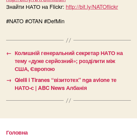
Знайти НАТО на Flickr:
http://bit.ly/NATOflickr
#NATO #OTAN #DefMin
←
Колишній генеральний секретар НАТО на
тему «дуже серйозний»; розділити між
США, Європою
→
Qielli i Tiranes “візитотех” nga avione те
НАТО-с | ABC News Албанія
Головна