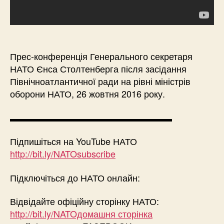
Прес-конференція Генерального секретаря
НАТО Єнса Столтенберга після засідання
Північноатлантичної ради на рівні міністрів
оборони НАТО, 26 жовтня 2016 року.
▬▬▬▬▬▬▬▬▬▬▬▬▬▬▬▬▬▬
Підпишіться на YouTube НАТО
http://bit.ly/NATOsubscribe
Підключіться до НАТО онлайн:
Відвідайте офіційну сторінку НАТО:
http://bit.ly/NATOдомашня сторінка