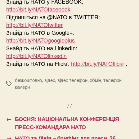
Знайдіть НАТО у FACEBOOK:
http://bit.ly/NATOfacebook
Підпишіться на @NATO в TWITTER:
http://bit.ly/NATOtwitter
Знайдіть НАТО в Google+:
http://bit.ly/NATOgoogleplus
Знайдіть НАТО на LinkedIn:
http://bit.ly/NATOlinkedin
Знайдіть НАТО на Flickr:
http://bit.ly/NATOflickr
.
безкоштовно
,
відео
,
відео телефон
,
обмін
,
телефон
Позначки
камери
←
БОСНЯ: НАЦІОНАЛЬНА КОНФЕРЕНЦІЯ
ПРЕСС-КОМАНДАРА НАТО
→
НАТО та Лівія – брифінг для преси, 26