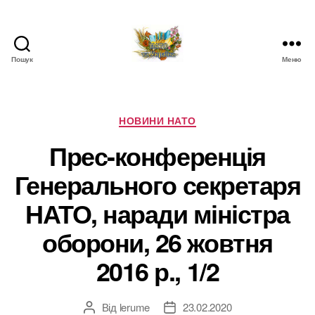
Пошук
Меню
НАТО
в
Україні.
Новини
Категорії
НОВИНИ НАТО
про
Прес-конференція
НАТО
в
Генерального секретаря
Україні
НАТО, наради міністра
оборони, 26 жовтня
2016 р., 1/2
Від
lerume
23.02.2020
Автор
Дата