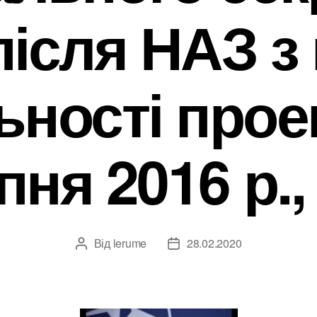
ісля НАЗ з
ьності проек
пня 2016 р., 
Від
lerume
28.02.2020
Автор
Дата
запису
запису