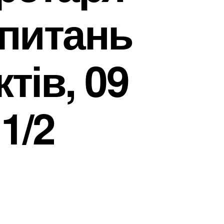
 питань
тів, 09
1/2