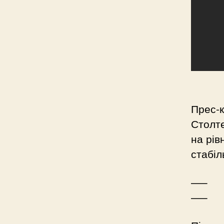
Прес-
Столте
на рів
стабіл
—–
—–