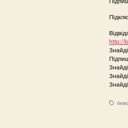
Підпи
Підклю
Відвід
http:/
Знайд
Підпи
Знайді
Знайді
Знайді
безк
Позначк