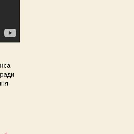
Єнса
 ради
ння