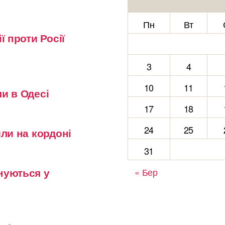
Пн
Вт
ї проти Росії
3
4
10
11
и в Одесі
17
18
24
25
или на кордоні
31
нуються у
« Бер