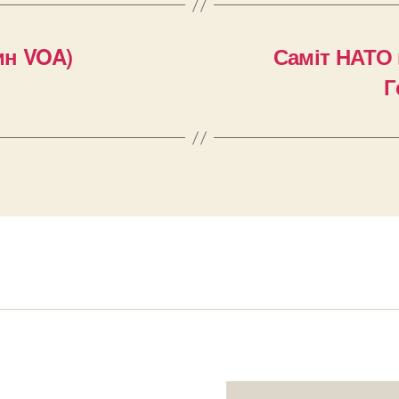
ин VOA)
Саміт НАТО 
Г