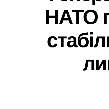
НАТО п
стабіл
ли