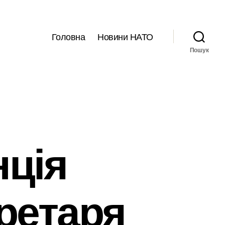
Головна
Новини НАТО
Пошук
ція
ретаря