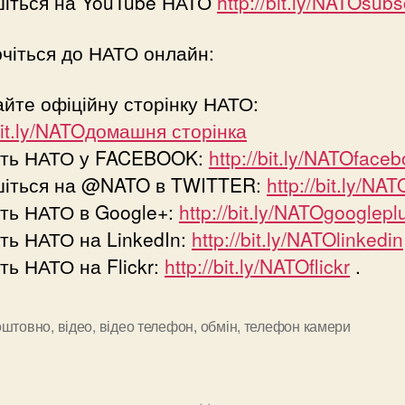
шіться на YouTube НАТО
http://bit.ly/NATOsubs
чіться до НАТО онлайн:
айте офіційну сторінку НАТО:
/bit.ly/NATOдомашня сторінка
іть НАТО у FACEBOOK:
http://bit.ly/NATOface
шіться на @NATO в TWITTER:
http://bit.ly/NAT
ть НАТО в Google+:
http://bit.ly/NATOgooglepl
ть НАТО на LinkedIn:
http://bit.ly/NATOlinkedin
ть НАТО на Flickr:
http://bit.ly/NATOflickr
.
оштовно
,
відео
,
відео телефон
,
обмін
,
телефон камери
и