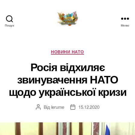
Пошук
Меню
НАТО
в
Україні.
Новини
Категорії
НОВИНИ НАТО
про
Росія відхиляє
НАТО
в
звинувачення НАТО
Україні
щодо української кризи
Від
lerume
15.12.2020
Автор
Дата
запису
запису