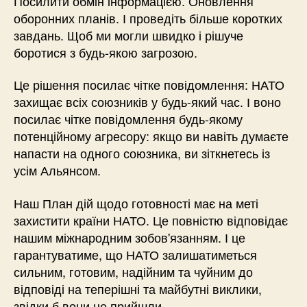
Посилити обмін інформацією. Оновлення
оборонних планів. І проведіть більше коротких
завдань. Щоб ми могли швидко і рішуче
боротися з будь-якою загрозою.
Це рішення посилає чітке повідомлення: НАТО
захищає всіх союзників у будь-який час. І воно
посилає чітке повідомлення будь-якому
потенційному агресору: якщо ви навіть думаєте
напасти на одного союзника, ви зіткнетесь із
усім Альянсом.
Наш План дій щодо готовності має на меті
захистити країни НАТО. Це повністю відповідає
нашим міжнародним зобов'язанням. І це
гарантуватиме, що НАТО залишатиметься
сильним, готовим, надійним та чуйним до
відповіді на теперішні та майбутні виклики,
звідки б вони не прийшли.