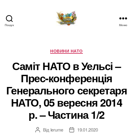
Пошук
Меню
НАТО
в
Україні.
Новини
Категорії
НОВИНИ НАТО
про
Саміт НАТО в Уельсі –
НАТО
в
Прес-конференція
Україні
Генерального секретаря
НАТО, 05 вересня 2014
р. – Частина 1/2
Від
lerume
19.01.2020
Автор
Дата