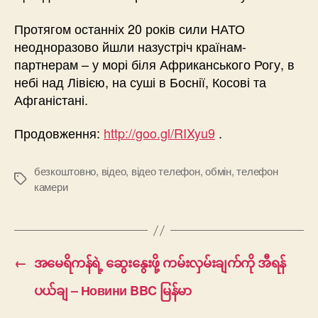
Протягом останніх 20 років сили НАТО
неодноразово йшли назустріч країнам-
партнерам – у морі біля Африканського Рогу, в
небі над Лівією, на суші в Боснії, Косові та
Афганістані.
Продовження:
http://goo.gl/RIXyu9
.
безкоштовно
,
відео
,
відео телефон
,
обмін
,
телефон
Позначки
камери
←
အမေရိကန်ရဲ့ ဆွေးနွေးဖို့ ကမ်းလှမ်းချက်ကို အီရန်
ပယ်ချ – Новини BBC မြန်မာ