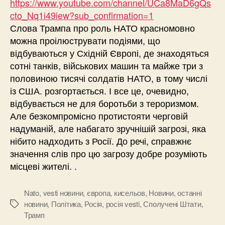
https://www.youtube.com/channel/UCa8MaD6gQs
cto_Nq1i49iew?sub_confirmation=1
Слова Трампа про роль НАТО красномовно
можна проілюструвати подіями, що
відбуваються у Східній Європі, де знаходяться
сотні танків, військових машин та майже три з
половиною тисячі солдатів НАТО, в тому числі
із США. розгортається. І все це, очевидно,
відбувається не для боротьби з тероризмом.
Але безкомпромісно протистояти черговій
надуманій, але набагато зручнішій загрозі, яка
нібито надходить з Росії. До речі, справжнє
значення слів про цю загрозу добре розуміють
місцеві жителі. .
Nato
,
vesti новини
,
європа
,
кисельов
,
Новини
,
останні
новини
,
Політика
,
Росія
,
росія vesti
,
Сполучені Штати
,
Позначки
Трамп