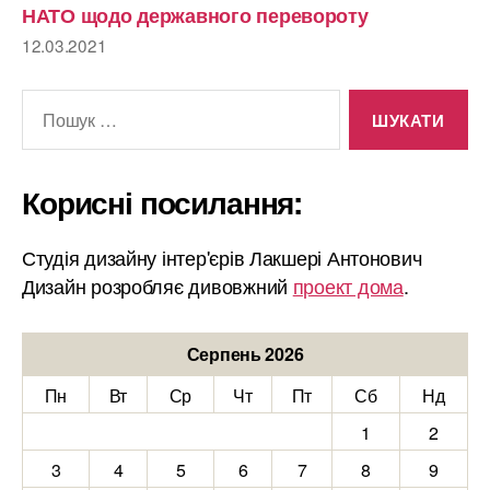
НАТО щодо державного перевороту
12.03.2021
Шукати:
Корисні посилання:
Студія дизайну інтер'єрів Лакшері Антонович
Дизайн розробляє дивовжний
проект дома
.
Серпень 2026
Пн
Вт
Ср
Чт
Пт
Сб
Нд
1
2
3
4
5
6
7
8
9