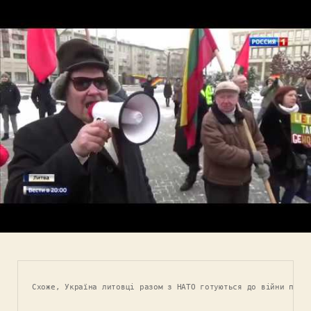
Схоже, Україна литовці разом з НАТО готуються до війни прот