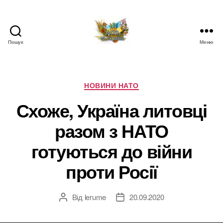
Пошук
Меню
НАТО
в
Україні.
Новини
Категорії
НОВИНИ НАТО
про
Схоже, Україна литовці
НАТО
в
разом з НАТО
Україні
готуються до війни
проти Росії
Від
lerume
20.09.2020
Автор
Дата
запису
запису