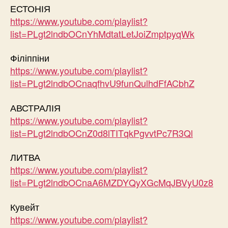
ЕСТОНІЯ
https://www.youtube.com/playlist?
list=PLgt2lndbOCnYhMdtatLetJoiZmptpyqWk
Філіппіни
https://www.youtube.com/playlist?
list=PLgt2lndbOCnaqfhvU9funQulhdFfACbhZ
АВСТРАЛІЯ
https://www.youtube.com/playlist?
list=PLgt2lndbOCnZ0d8lTITqkPgvvtPc7R3Ql
ЛИТВА
https://www.youtube.com/playlist?
list=PLgt2lndbOCnaA6MZDYQyXGcMqJBVyU0z8
Кувейт
https://www.youtube.com/playlist?