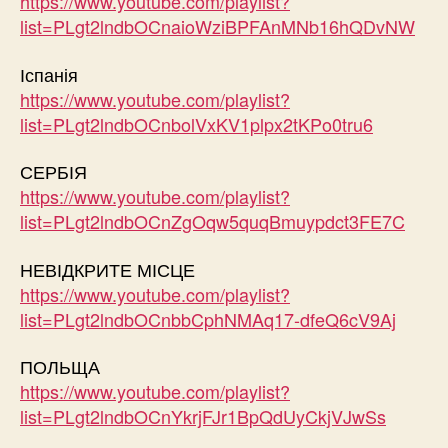
https://www.youtube.com/playlist?
list=PLgt2lndbOCnaioWziBPFAnMNb16hQDvNW
Іспанія
https://www.youtube.com/playlist?
list=PLgt2lndbOCnbolVxKV1plpx2tKPo0tru6
СЕРБІЯ
https://www.youtube.com/playlist?
list=PLgt2lndbOCnZgOqw5quqBmuypdct3FE7C
НЕВІДКРИТЕ МІСЦЕ
https://www.youtube.com/playlist?
list=PLgt2lndbOCnbbCphNMAq17-dfeQ6cV9Aj
ПОЛЬЩА
https://www.youtube.com/playlist?
list=PLgt2lndbOCnYkrjFJr1BpQdUyCkjVJwSs