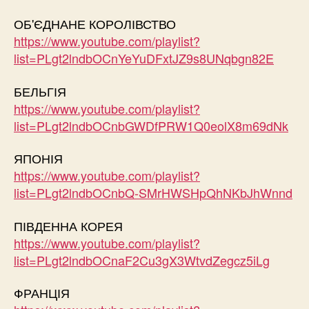
ОБ'ЄДНАНЕ КОРОЛІВСТВО
https://www.youtube.com/playlist?
list=PLgt2lndbOCnYeYuDFxtJZ9s8UNqbgn82E
БЕЛЬГІЯ
https://www.youtube.com/playlist?
list=PLgt2lndbOCnbGWDfPRW1Q0eolX8m69dNk
ЯПОНІЯ
https://www.youtube.com/playlist?
list=PLgt2lndbOCnbQ-SMrHWSHpQhNKbJhWnnd
ПІВДЕННА КОРЕЯ
https://www.youtube.com/playlist?
list=PLgt2lndbOCnaF2Cu3gX3WtvdZegcz5iLg
ФРАНЦІЯ