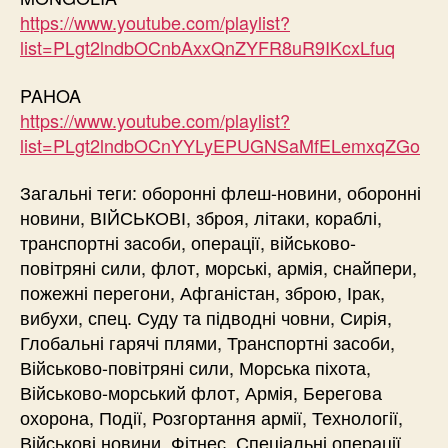
https://www.youtube.com/playlist?
list=PLgt2lndbOCnbAxxQnZYFR8uR9IKcxLfuq
PAHOA
https://www.youtube.com/playlist?
list=PLgt2lndbOCnYYLyEPUGNSaMfELemxqZGo
Загальні теги: оборонні флеш-новини, оборонні
новини, ВІЙСЬКОВІ, зброя, літаки, кораблі,
транспортні засоби, операції, військово-
повітряні сили, флот, морські, армія, снайпери,
пожежні перегони, Афганістан, зброю, Ірак,
вибухи, спец. Суду та підводні човни, Сирія,
Глобальні гарячі плями, Транспортні засоби,
Військово-повітряні сили, Морська піхота,
Військово-морський флот, Армія, Берегова
охорона, Події, Розгортання армії, Технології,
Військові новини, Фітнес, Спеціальні операції,