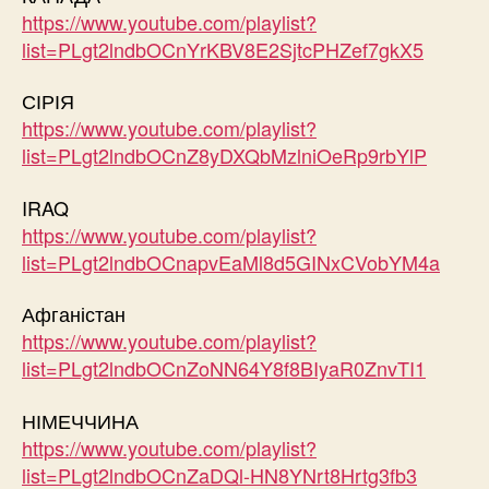
https://www.youtube.com/playlist?
list=PLgt2lndbOCnYrKBV8E2SjtcPHZef7gkX5
СІРІЯ
https://www.youtube.com/playlist?
list=PLgt2lndbOCnZ8yDXQbMzlniOeRp9rbYlP
IRAQ
https://www.youtube.com/playlist?
list=PLgt2lndbOCnapvEaMl8d5GINxCVobYM4a
Афганістан
https://www.youtube.com/playlist?
list=PLgt2lndbOCnZoNN64Y8f8BIyaR0ZnvTI1
НІМЕЧЧИНА
https://www.youtube.com/playlist?
list=PLgt2lndbOCnZaDQl-HN8YNrt8Hrtg3fb3