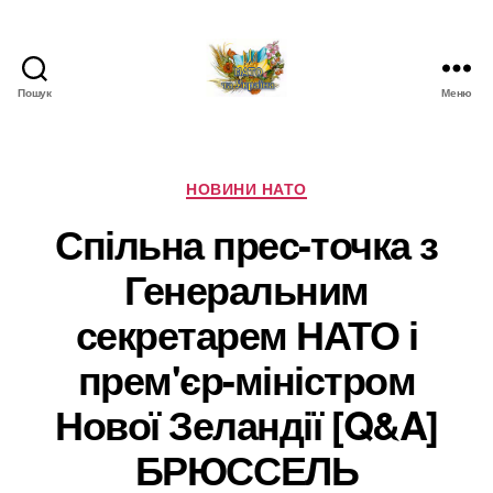
Пошук
Меню
НАТО
в
Україні.
Новини
Категорії
НОВИНИ НАТО
про
Спільна прес-точка з
НАТО
в
Генеральним
Україні
секретарем НАТО і
прем'єр-міністром
Нової Зеландії [Q&A]
БРЮССЕЛЬ