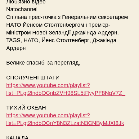
Люб'язно відео
Natochannel
Спільна прес-точка з Генеральним секретарем
НАТО Йенсом Столтенбергом і прем'єр-
міністром Нової Зеландії Джакінда Ардерн.
TAGS, НАТО, Йенс Столтенберг, Джакінда
Ардерн
Велике спасибі за перегляд,
СПОЛУЧЕНІ ШТАТИ
https://www.youtube.com/playlist?
list=PLgt2lndbOCnbZVH98SL5tRyyPF8NqV7Z_
ТИХИЙ ОКЕАН
https://www.youtube.com/playlist?
list=PLgt2lndbOCnY8N3ZLzatN3CNByMJXt8Jk
КАНАДА