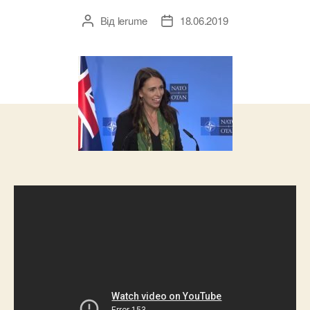
Від
lerume
18.06.2019
Автор
Дата
запису
запису