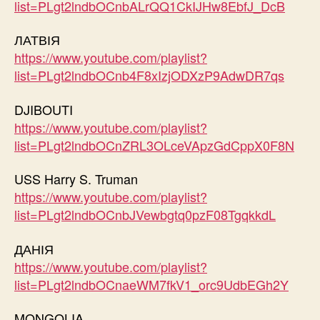
list=PLgt2lndbOCnbALrQQ1CkIJHw8EbfJ_DcB
ЛАТВІЯ
https://www.youtube.com/playlist?
list=PLgt2lndbOCnb4F8xIzjODXzP9AdwDR7qs
DJIBOUTI
https://www.youtube.com/playlist?
list=PLgt2lndbOCnZRL3OLceVApzGdCppX0F8N
USS Harry S. Truman
https://www.youtube.com/playlist?
list=PLgt2lndbOCnbJVewbgtq0pzF08TgqkkdL
ДАНІЯ
https://www.youtube.com/playlist?
list=PLgt2lndbOCnaeWM7fkV1_orc9UdbEGh2Y
MONGOLIA