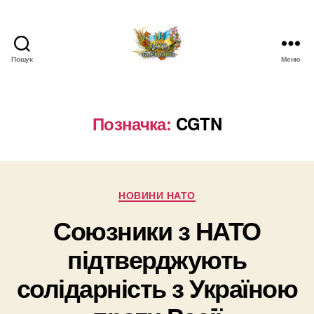
Пошук
Меню
НАТО
в
Україні.
Новини
Позначка:
CGTN
про
НАТО
в
Україні
Категорії
НОВИНИ НАТО
Союзники з НАТО
підтверджують
солідарність з Україною