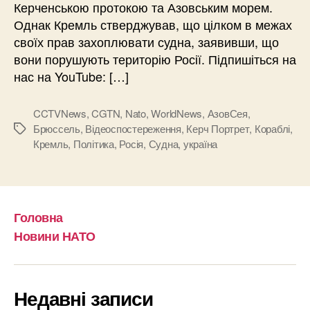
Керченською протокою та Азовським морем.
Однак Кремль стверджував, що цілком в межах
своїх прав захоплювати судна, заявивши, що
вони порушують територію Росії. Підпишіться на
нас на YouTube: […]
CCTVNews
,
CGTN
,
Nato
,
WorldNews
,
АзовСея
,
Брюссель
,
Відеоспостереження
,
Керч Портрет
,
Кораблі
,
Позначки
Кремль
,
Політика
,
Росія
,
Судна
,
україна
Головна
Новини НАТО
Недавні записи