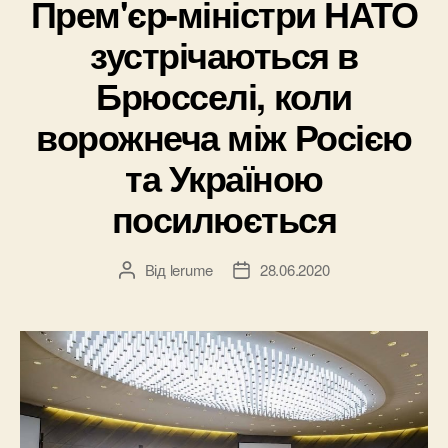
Прем'єр-міністри НАТО
зустрічаються в
Брюсселі, коли
ворожнеча між Росією
та Україною
посилюється
Від
lerume
28.06.2020
Автор
Дата
запису
запису