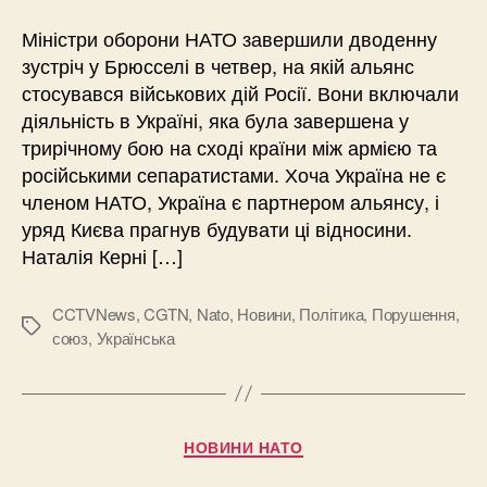
Міністри оборони НАТО завершили дводенну
зустріч у Брюсселі в четвер, на якій альянс
стосувався військових дій Росії. Вони включали
діяльність в Україні, яка була завершена у
трирічному бою на сході країни між армією та
російськими сепаратистами. Хоча Україна не є
членом НАТО, Україна є партнером альянсу, і
уряд Києва прагнув будувати ці відносини.
Наталія Керні […]
CCTVNews
,
CGTN
,
Nato
,
Новини
,
Політика
,
Порушення
,
Позначки
союз
,
Українська
Категорії
НОВИНИ НАТО