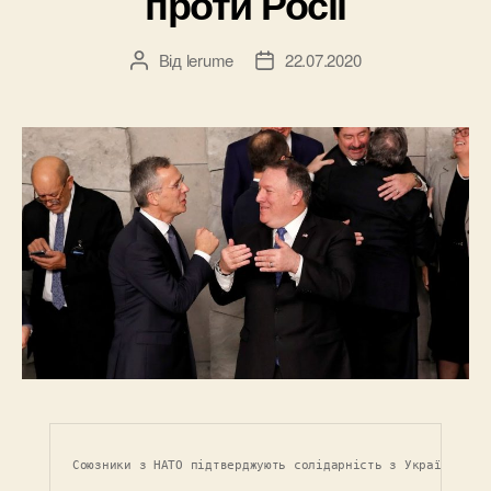
проти Росії
Від
lerume
22.07.2020
Автор
Дата
запису
запису
Союзники з НАТО підтверджують солідарність з Україною пр