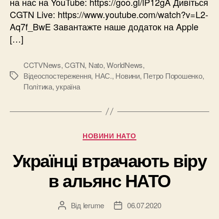
на нас на YouTube: https://goo.gl/lP12gA Дивіться
CGTN Live: https://www.youtube.com/watch?v=L2-
Aq7f_BwE Завантажте наше додаток на Apple
[…]
CCTVNews
,
CGTN
,
Nato
,
WorldNews
,
Відеоспостереження
,
НАС.
,
Новини
,
Петро Порошенко
,
Позначки
Політика
,
україна
Категорії
НОВИНИ НАТО
Українці втрачають віру
в альянс НАТО
Від
lerume
06.07.2020
Автор
Дата
запису
запису