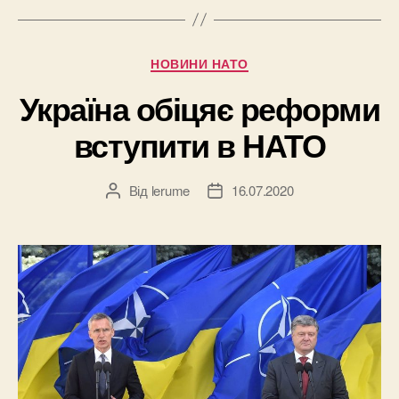
Категорії
НОВИНИ НАТО
Україна обіцяє реформи
вступити в НАТО
Від
lerume
16.07.2020
Автор
Дата
запису
запису