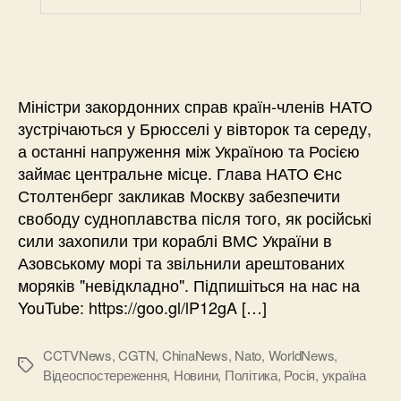
Міністри закордонних справ країн-членів НАТО
зустрічаються у Брюсселі у вівторок та середу,
а останні напруження між Україною та Росією
займає центральне місце. Глава НАТО Єнс
Столтенберг закликав Москву забезпечити
свободу судноплавства після того, як російські
сили захопили три кораблі ВМС України в
Азовському морі та звільнили арештованих
моряків "невідкладно". Підпишіться на нас на
YouTube: https://goo.gl/lP12gA […]
CCTVNews
,
CGTN
,
ChinaNews
,
Nato
,
WorldNews
,
Позначки
Відеоспостереження
,
Новини
,
Політика
,
Росія
,
україна