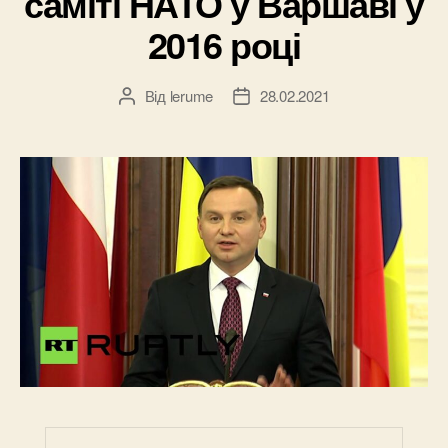
саміті НАТО у Варшаві у
2016 році
Від
lerume
28.02.2021
Автор
Дата
запису
запису