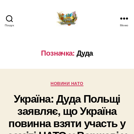
Пошук
Меню
НАТО
в
Україні.
Новини
Позначка:
Дуда
про
НАТО
в
Україні
Категорії
НОВИНИ НАТО
Україна: Дуда Польщі
заявляє, що Україна
повинна взяти участь у