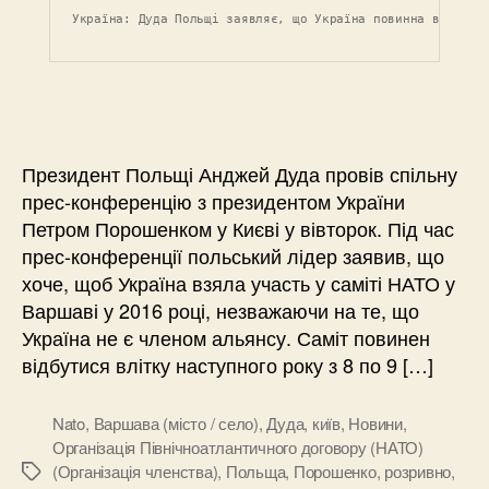
Україна: Дуда Польщі заявляє, що Україна повинна взяти у
Президент Польщі Анджей Дуда провів спільну
прес-конференцію з президентом України
Петром Порошенком у Києві у вівторок. Під час
прес-конференції польський лідер заявив, що
хоче, щоб Україна взяла участь у саміті НАТО у
Варшаві у 2016 році, незважаючи на те, що
Україна не є членом альянсу. Саміт повинен
відбутися влітку наступного року з 8 по 9 […]
Nato
,
Варшава (місто / село)
,
Дуда
,
київ
,
Новини
,
Організація Північноатлантичного договору (НАТО)
(Організація членства)
,
Польща
,
Порошенко
,
розривно
,
Позначки